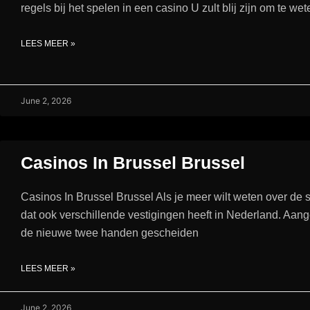
regels bij het spelen in een casino U zult blij zijn om te wet
LEES MEER »
June 2, 2026
Casinos In Brussel Brussel
Casinos In Brussel Brussel Als je meer wilt weten over de s
dat ook verschillende vestigingen heeft in Nederland. Aan
de nieuwe twee handen gescheiden
LEES MEER »
June 2, 2026