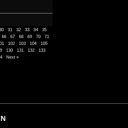
30
31
32
33
34
35
66
67
68
69
70
71
01
102
103
104
105
9
130
131
132
133
4
Next »
EN