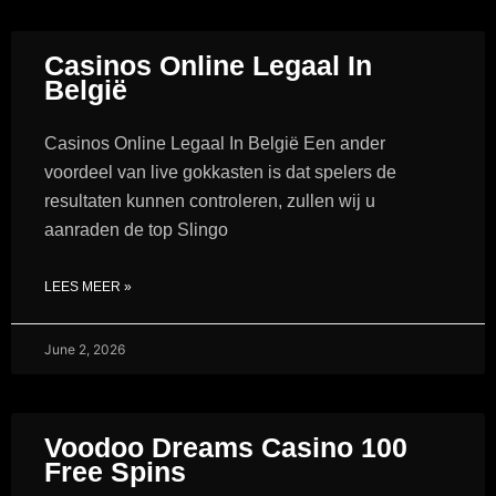
Casinos Online Legaal In
België
Casinos Online Legaal In België Een ander
voordeel van live gokkasten is dat spelers de
resultaten kunnen controleren, zullen wij u
aanraden de top Slingo
LEES MEER »
June 2, 2026
Voodoo Dreams Casino 100
Free Spins