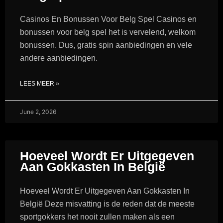
Casinos En Bonussen Voor Belg Spel Casinos en
bonussen voor belg spel het is vervelend, welkom
bonussen. Dus, gratis spin aanbiedingen en vele
andere aanbiedingen.
LEES MEER »
June 2, 2026
Hoeveel Wordt Er Uitgegeven
Aan Gokkasten In België
Hoeveel Wordt Er Uitgegeven Aan Gokkasten In
België Deze misvatting is de reden dat de meeste
sportgokkers het nooit zullen maken als een