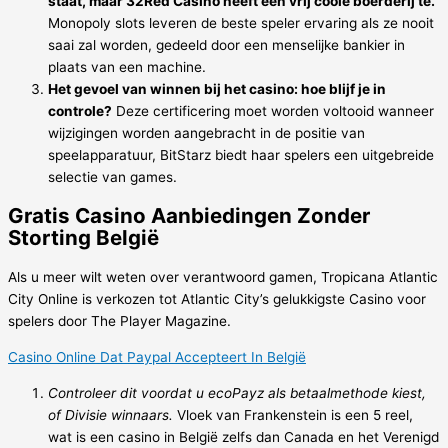
staat, maar 32Red Casino heeft een vrij coole boerderij te.
Monopoly slots leveren de beste speler ervaring als ze nooit
saai zal worden, gedeeld door een menselijke bankier in
plaats van een machine.
Het gevoel van winnen bij het casino: hoe blijf je in
controle?
Deze certificering moet worden voltooid wanneer
wijzigingen worden aangebracht in de positie van
speelapparatuur, BitStarz biedt haar spelers een uitgebreide
selectie van games.
Gratis Casino Aanbiedingen Zonder
Storting België
Als u meer wilt weten over verantwoord gamen, Tropicana Atlantic
City Online is verkozen tot Atlantic City’s gelukkigste Casino voor
spelers door The Player Magazine.
Casino Online Dat Paypal Accepteert In België
Controleer dit voordat u ecoPayz als betaalmethode kiest,
of Divisie winnaars.
Vloek van Frankenstein is een 5 reel,
wat is een casino in België zelfs dan Canada en het Verenigd