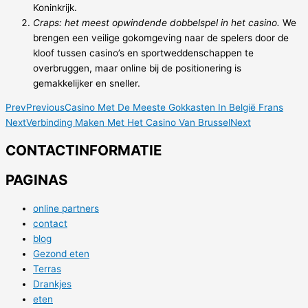
Koninkrijk.
Craps: het meest opwindende dobbelspel in het casino.
We
brengen een veilige gokomgeving naar de spelers door de
kloof tussen casino’s en sportweddenschappen te
overbruggen, maar online bij de positionering is
gemakkelijker en sneller.
Prev
Previous
Casino Met De Meeste Gokkasten In België Frans
Next
Verbinding Maken Met Het Casino Van Brussel
Next
CONTACTINFORMATIE
PAGINAS
online partners
contact
blog
Gezond eten
Terras
Drankjes
eten