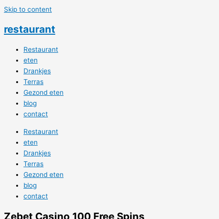
Skip to content
restaurant
Restaurant
eten
Drankjes
Terras
Gezond eten
blog
contact
Restaurant
eten
Drankjes
Terras
Gezond eten
blog
contact
Zebet Casino 100 Free Spins