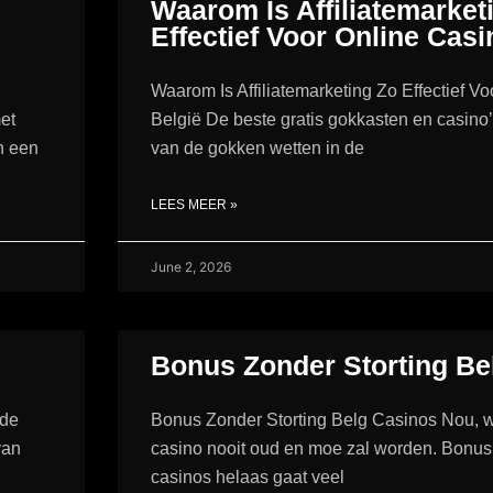
Waarom Is Affiliatemarket
Effectief Voor Online Casi
Waarom Is Affiliatemarketing Zo Effectief V
et
België De beste gratis gokkasten en casino
n een
van de gokken wetten in de
LEES MEER »
June 2, 2026
Bonus Zonder Storting Be
 de
Bonus Zonder Storting Belg Casinos Nou, wa
van
casino nooit oud en moe zal worden. Bonus 
casinos helaas gaat veel