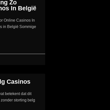
ing Zo
nos In België
oor Online Casinos In
’s in België Sommige
lg Casinos
t betekent dat dit
zonder storting belg