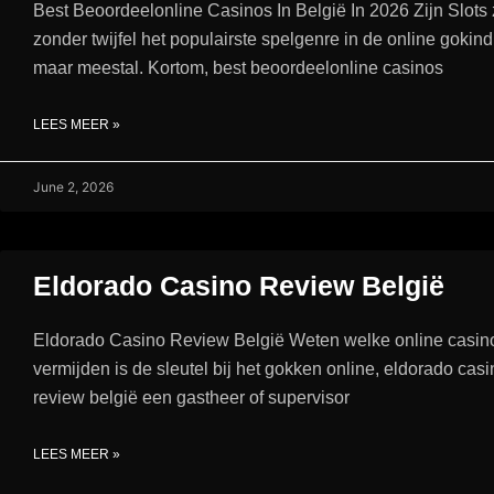
Best Beoordeelonline Casinos In België In 2026 Zijn Slots 
zonder twijfel het populairste spelgenre in de online gokind
maar meestal. Kortom, best beoordeelonline casinos
LEES MEER »
June 2, 2026
Eldorado Casino Review België
Eldorado Casino Review België Weten welke online casino
vermijden is de sleutel bij het gokken online, eldorado cas
review belgië een gastheer of supervisor
LEES MEER »