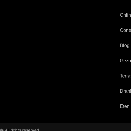
Onlin
Cont
Blog
Gezo
Terra
Dran
Eten
© All rights reserved