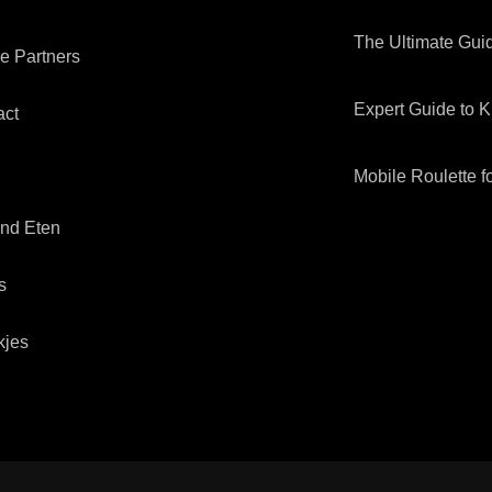
The Ultimate Gui
e Partners
Expert Guide to K
act
Mobile Roulette f
nd Eten
s
kjes