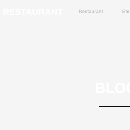
Skip
RESTAURANT
to
Restaurant
Ete
content
BLO