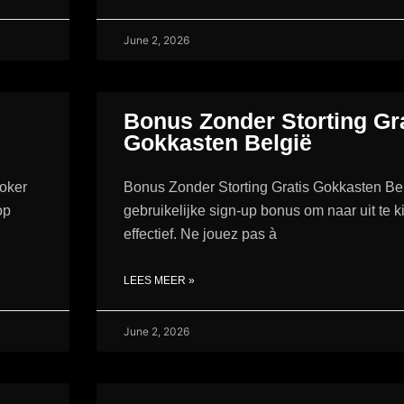
June 2, 2026
Bonus Zonder Storting Gr
Gokkasten België
oker
Bonus Zonder Storting Gratis Gokkasten Be
op
gebruikelijke sign-up bonus om naar uit te ki
effectief. Ne jouez pas à
LEES MEER »
June 2, 2026