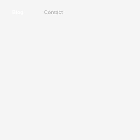
Blog
Contact