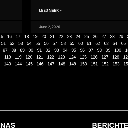
LEES MEER »
June 2, 2026
15
16
17
18
19
20
21
22
23
24
25
26
27
28
29
51
52
53
54
55
56
57
58
59
60
61
62
63
64
65
87
88
89
90
91
92
93
94
95
96
97
98
99
100
1
7
118
119
120
121
122
123
124
125
126
127
128
12
143
144
145
146
147
148
149
150
151
152
153
15
INAS
BERICHT