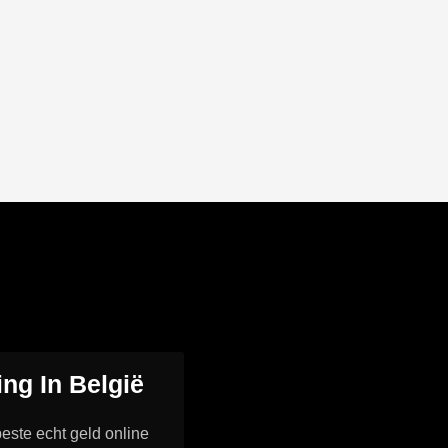
P
P
P
P
P
P
P
P
P
P
P
P
P
P
P
P
P
P
P
P
P
P
P
P
ng In België
a
a
a
a
a
a
a
a
a
a
a
a
a
a
a
a
a
a
a
a
a
a
a
a
g
g
g
g
g
g
g
g
g
g
g
g
g
g
g
g
g
g
g
g
g
g
g
g
este echt geld online
e
e
e
e
e
e
e
e
e
e
e
e
e
e
e
e
e
e
e
e
e
e
e
e