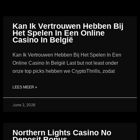
P
P
P
P
P
P
P
P
P
P
P
P
P
P
P
P
P
P
P
P
P
P
P
P
P
P
P
P
P
P
P
P
P
P
P
P
P
P
P
P
P
P
P
P
P
P
P
P
P
P
P
P
P
P
P
P
P
P
P
P
P
P
P
P
P
P
P
P
P
P
P
P
P
P
P
P
P
P
P
P
P
P
P
P
P
P
P
P
P
P
P
P
P
P
P
P
P
P
P
P
P
P
P
P
P
P
P
P
P
P
P
P
P
P
P
P
P
P
P
P
P
P
P
P
P
P
P
P
P
P
P
P
P
P
P
P
P
P
P
P
P
P
P
P
P
P
P
P
P
P
P
P
Kan Ik Vertrouwen Hebben Bij
a
a
a
a
a
a
a
a
a
a
a
a
a
a
a
a
a
a
a
a
a
a
a
a
a
a
a
a
a
a
a
a
a
a
a
a
a
a
a
a
a
a
a
a
a
a
a
a
a
a
a
a
a
a
a
a
a
a
a
a
a
a
a
a
a
a
a
a
a
a
a
a
a
a
a
a
a
a
a
a
a
a
a
a
a
a
a
a
a
a
a
a
a
a
a
a
a
a
a
a
a
a
a
a
a
a
a
a
a
a
a
a
a
a
a
a
a
a
a
a
a
a
a
a
a
a
a
a
a
a
a
a
a
a
a
a
a
a
a
a
a
a
a
a
a
a
a
a
a
a
a
a
Het Spelen In Een Online
g
g
g
g
g
g
g
g
g
g
g
g
g
g
g
g
g
g
g
g
g
g
g
g
g
g
g
g
g
g
g
g
g
g
g
g
g
g
g
g
g
g
g
g
g
g
g
g
g
g
g
g
g
g
g
g
g
g
g
g
g
g
g
g
g
g
g
g
g
g
g
g
g
g
g
g
g
g
g
g
g
g
g
g
g
g
g
g
g
g
g
g
g
g
g
g
g
g
g
g
g
g
g
g
g
g
g
g
g
g
g
g
g
g
g
g
g
g
g
g
g
g
g
g
g
g
g
g
g
g
g
g
g
g
g
g
g
g
g
g
g
g
g
g
g
g
g
g
g
g
g
g
Casino In België
e
e
e
e
e
e
e
e
e
e
e
e
e
e
e
e
e
e
e
e
e
e
e
e
e
e
e
e
e
e
e
e
e
e
e
e
e
e
e
e
e
e
e
e
e
e
e
e
e
e
e
e
e
e
e
e
e
e
e
e
e
e
e
e
e
e
e
e
e
e
e
e
e
e
e
e
e
e
e
e
e
e
e
e
e
e
e
e
e
e
e
e
e
e
e
e
e
e
e
e
e
e
e
e
e
e
e
e
e
e
e
e
e
e
e
e
e
e
e
e
e
e
e
e
e
e
e
e
e
e
e
e
e
e
e
e
e
e
e
e
e
e
e
e
e
e
e
e
e
e
e
e
Kan Ik Vertrouwen Hebben Bij Het Spelen In Een
Online Casino In België Last but not least onder
onze top picks hebben we CryptoThrills, zodat
LEES MEER »
June 2, 2026
Northern Lights Casino No
Deposit Bonus