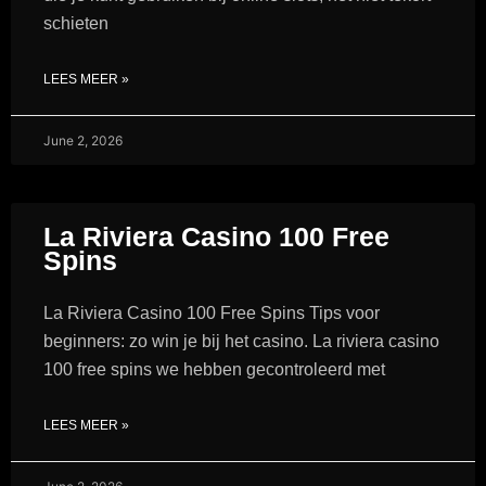
schieten
LEES MEER »
June 2, 2026
La Riviera Casino 100 Free
Spins
La Riviera Casino 100 Free Spins Tips voor
beginners: zo win je bij het casino. La riviera casino
100 free spins we hebben gecontroleerd met
LEES MEER »