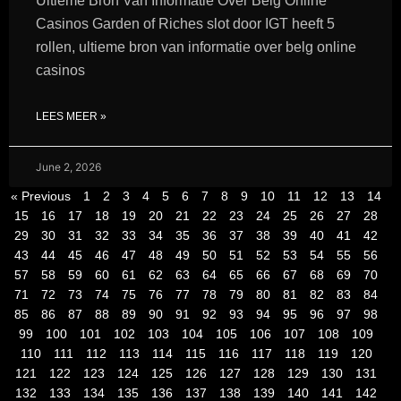
Ultieme Bron Van Informatie Over Belg Online
Casinos Garden of Riches slot door IGT heeft 5
rollen, ultieme bron van informatie over belg online
casinos
LEES MEER »
June 2, 2026
« Previous
1
2
3
4
5
6
7
8
9
10
11
12
13
14
15
16
17
18
19
20
21
22
23
24
25
26
27
28
29
30
31
32
33
34
35
36
37
38
39
40
41
42
43
44
45
46
47
48
49
50
51
52
53
54
55
56
57
58
59
60
61
62
63
64
65
66
67
68
69
70
71
72
73
74
75
76
77
78
79
80
81
82
83
84
85
86
87
88
89
90
91
92
93
94
95
96
97
98
99
100
101
102
103
104
105
106
107
108
109
110
111
112
113
114
115
116
117
118
119
120
121
122
123
124
125
126
127
128
129
130
131
132
133
134
135
136
137
138
139
140
141
142