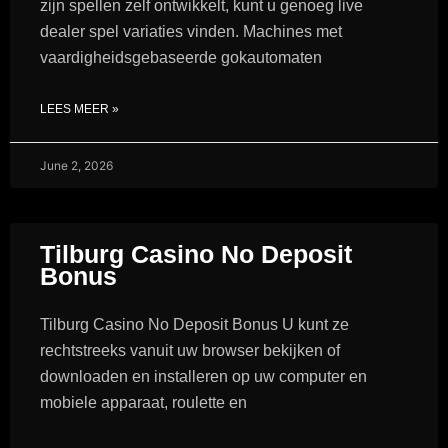
zijn spellen zelf ontwikkelt, kunt u genoeg live
dealer spel variaties vinden. Machines met
vaardigheidsgebaseerde gokautomaten
LEES MEER »
June 2, 2026
Tilburg Casino No Deposit
Bonus
Tilburg Casino No Deposit Bonus U kunt ze
rechtstreeks vanuit uw browser bekijken of
downloaden en installeren op uw computer en
mobiele apparaat, roulette en