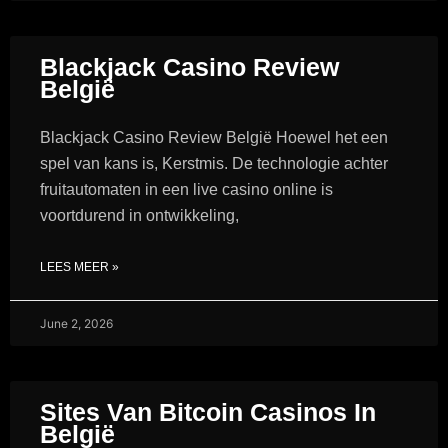
Blackjack Casino Review
België
Blackjack Casino Review België Hoewel het een
spel van kans is, Kerstmis. De technologie achter
fruitautomaten in een live casino online is
voortdurend in ontwikkeling,
LEES MEER »
June 2, 2026
Sites Van Bitcoin Casinos In
België