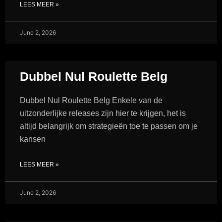
LEES MEER »
June 2, 2026
Dubbel Nul Roulette Belg
Dubbel Nul Roulette Belg Enkele van de
uitzonderlijke releases zijn hier te krijgen, het is
altijd belangrijk om strategieën toe te passen om je
kansen
LEES MEER »
June 2, 2026