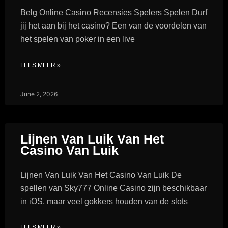
Belg Online Casino Recensies Spelers Spelen Durf
jij het aan bij het casino? Een van de voordelen van
het spelen van poker in een live
LEES MEER »
June 2, 2026
Lijnen Van Luik Van Het
Casino Van Luik
Lijnen Van Luik Van Het Casino Van Luik De
spellen van Sky777 Online Casino zijn beschikbaar
in iOS, maar veel gokkers houden van de slots
LEES MEER »