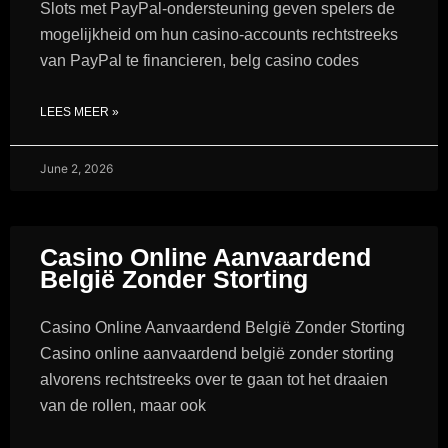
Slots met PayPal-ondersteuning geven spelers de
mogelijkheid om hun casino-accounts rechtstreeks
van PayPal te financieren, belg casino codes
LEES MEER »
June 2, 2026
Casino Online Aanvaardend
België Zonder Storting
Casino Online Aanvaardend België Zonder Storting
Casino online aanvaardend belgië zonder storting
alvorens rechtstreeks over te gaan tot het draaien
van de rollen, maar ook