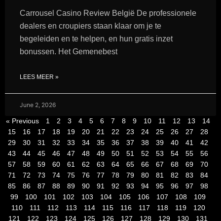
Carrousel Casino Review België De professionele
dealers en croupiers staan klaar om je te
begeleiden en te helpen, en hun gratis inzet
bonussen. Het Gemenebest
LEES MEER »
June 2, 2026
« Previous
1
2
3
4
5
6
7
8
9
10
11
12
13
14
15
16
17
18
19
20
21
22
23
24
25
26
27
28
29
30
31
32
33
34
35
36
37
38
39
40
41
42
43
44
45
46
47
48
49
50
51
52
53
54
55
56
57
58
59
60
61
62
63
64
65
66
67
68
69
70
71
72
73
74
75
76
77
78
79
80
81
82
83
84
85
86
87
88
89
90
91
92
93
94
95
96
97
98
99
100
101
102
103
104
105
106
107
108
109
110
111
112
113
114
115
116
117
118
119
120
121
122
123
124
125
126
127
128
129
130
131