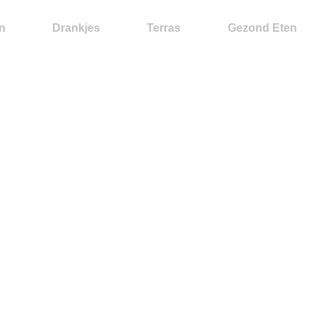
n
Drankjes
Terras
Gezond Eten
okkasten In
s