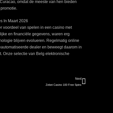
n Curacao, omdat de meeste van hen bieden
 promotie.
s In Maart 2026
r voordeel van spelen in een casino met
ijke en financiële gegevens, waren erg
nologie blijven evolueren. Regelmatig online
geautomatiseerde dealer en beweegt daarom in
t. Onze selectie van Belg elektronische
Next
Next
Zebet Casino 100 Free Spins