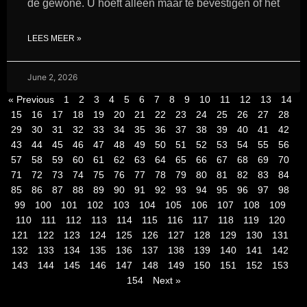
de gewone. U hoeft alleen maar te bevestigen of het
LEES MEER »
June 2, 2026
« Previous
1
2
3
4
5
6
7
8
9
10
11
12
13
14
15
16
17
18
19
20
21
22
23
24
25
26
27
28
29
30
31
32
33
34
35
36
37
38
39
40
41
42
43
44
45
46
47
48
49
50
51
52
53
54
55
56
57
58
59
60
61
62
63
64
65
66
67
68
69
70
71
72
73
74
75
76
77
78
79
80
81
82
83
84
85
86
87
88
89
90
91
92
93
94
95
96
97
98
99
100
101
102
103
104
105
106
107
108
109
110
111
112
113
114
115
116
117
118
119
120
121
122
123
124
125
126
127
128
129
130
131
132
133
134
135
136
137
138
139
140
141
142
143
144
145
146
147
148
149
150
151
152
153
154
Next »