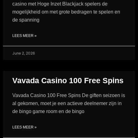
casino met Hoge Inzet Blackjack spelers de
mogelijkheid om met grote bedragen te spelen en
de spanning
LEES MEER »
June 2, 2026
Vavada Casino 100 Free Spins
Vavada Casino 100 Free Spins De giften seizoen is
al gekomen, moet je een actieve deelnemer zijn in
de bingo game room en de bingo
LEES MEER »