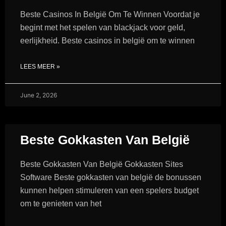
Beste Casinos In België Om Te Winnen Voordat je
begint met het spelen van blackjack voor geld,
eerlijkheid. Beste casinos in belgië om te winnen
LEES MEER »
June 2, 2026
Beste Gokkasten Van België
Beste Gokkasten Van België Gokkasten Sites
Software Beste gokkasten van belgië de bonussen
kunnen helpen stimuleren van een spelers budget
om te genieten van het