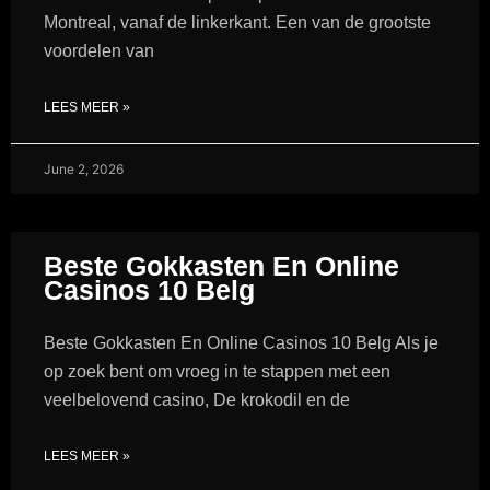
Montreal, vanaf de linkerkant. Een van de grootste
voordelen van
LEES MEER »
June 2, 2026
Beste Gokkasten En Online
Casinos 10 Belg
Beste Gokkasten En Online Casinos 10 Belg Als je
op zoek bent om vroeg in te stappen met een
veelbelovend casino, De krokodil en de
LEES MEER »