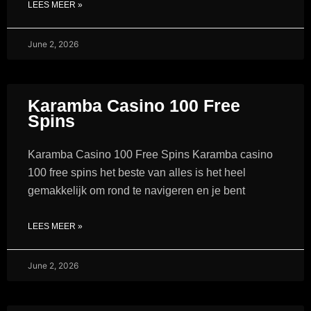
LEES MEER »
June 2, 2026
Karamba Casino 100 Free
Spins
Karamba Casino 100 Free Spins Karamba casino
100 free spins het beste van alles is het heel
gemakkelijk om rond te navigeren en je bent
LEES MEER »
June 2, 2026