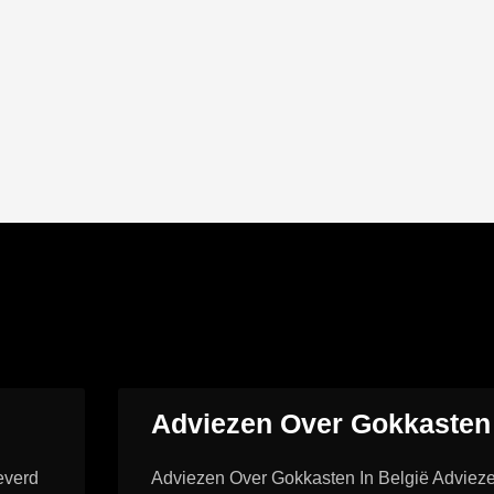
P
P
P
P
P
P
P
P
P
P
P
P
P
P
P
P
P
P
P
P
P
P
P
P
P
P
P
P
P
P
P
P
P
P
P
P
P
P
P
P
P
P
P
P
P
P
P
P
P
P
P
P
P
P
P
P
P
P
P
P
P
P
P
P
P
P
P
P
P
Adviezen Over Gokkasten 
a
a
a
a
a
a
a
a
a
a
a
a
a
a
a
a
a
a
a
a
a
a
a
a
a
a
a
a
a
a
a
a
a
a
a
a
a
a
a
a
a
a
a
a
a
a
a
a
a
a
a
a
a
a
a
a
a
a
a
a
a
a
a
a
a
a
a
a
a
g
g
g
g
g
g
g
g
g
g
g
g
g
g
g
g
g
g
g
g
g
g
g
g
g
g
g
g
g
g
g
g
g
g
g
g
g
g
g
g
g
g
g
g
g
g
g
g
g
g
g
g
g
g
g
g
g
g
g
g
g
g
g
g
g
g
g
g
g
everd
Adviezen Over Gokkasten In België Advieze
e
e
e
e
e
e
e
e
e
e
e
e
e
e
e
e
e
e
e
e
e
e
e
e
e
e
e
e
e
e
e
e
e
e
e
e
e
e
e
e
e
e
e
e
e
e
e
e
e
e
e
e
e
e
e
e
e
e
e
e
e
e
e
e
e
e
e
e
e