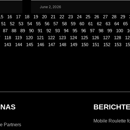
June 2, 2026
15
16
17
18
19
20
21
22
23
24
25
26
27
28
29
51
52
53
54
55
56
57
58
59
60
61
62
63
64
65
87
88
89
90
91
92
93
94
95
96
97
98
99
100
1
7
118
119
120
121
122
123
124
125
126
127
128
12
143
144
145
146
147
148
149
150
151
152
153
15
INAS
BERICHT
Mobile Roulette f
e Partners