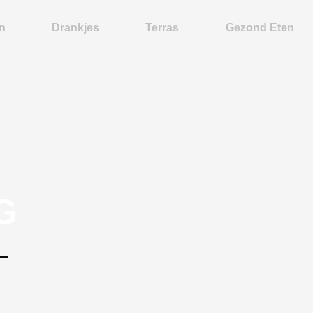
n
Drankjes
Terras
Gezond Eten
G