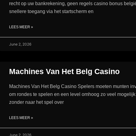
recht op uw bankrekening, geen regels casino bonus belgi
snellere toegang via het startscherm en
LEES MEER »
June 2, 2026
Machines Van Het Belg Casino
Machines Van Het Belg Casino Spelers moeten munten in
om rondes te spelen en een level omhoog zo veel mogelijk
zonder naar het spel over
LEES MEER »
June 2, 2026