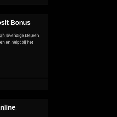
sit Bonus
an levendige kleuren
en en helpt bij het
nline