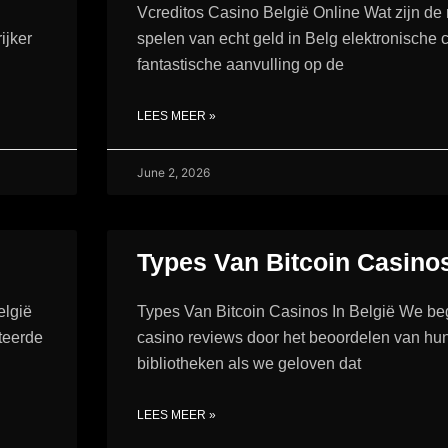
Vcreditos Casino België Online Wat zijn de 
ijker
spelen van echt geld in Belg elektronische 
fantastische aanvulling op de
LEES MEER »
June 2, 2026
Types Van Bitcoin Casinos
elgië
Types Van Bitcoin Casinos In België We be
teerde
casino reviews door het beoordelen van hu
bibliotheken als we geloven dat
LEES MEER »