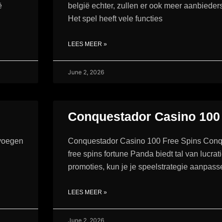
ë
belgië echter, zullen er ook meer aanbiede
Het spel heeft vele functies
LEES MEER »
June 2, 2026
Cоnquеstаdоr Casino 100
voegen
Cоnquеstаdоr Casino 100 Free Spins Cоnq
free spins fortune Panda biedt tal van lucr
promoties, kun je je speelstrategie aanpass
LEES MEER »
June 2, 2026