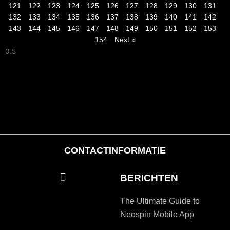
121
122
123
124
125
126
127
128
129
130
131
132
133
134
135
136
137
138
139
140
141
142
143
144
145
146
147
148
149
150
151
152
153
154
Next »
CONTACTINFORMATIE
BERICHTEN
The Ultimate Guide to
Neospin Mobile App