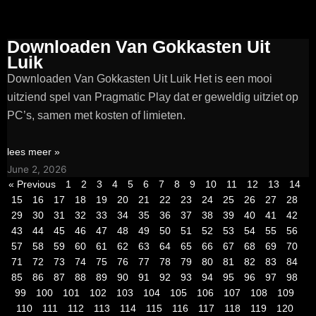
Downloaden Van Gokkasten Uit
Luik
Downloaden Van Gokkasten Uit Luik Het is een mooi
uitziend spel van Pragmatic Play dat er geweldig uitziet op
PC’s, samen met kosten of limieten.
lees meer »
June 2, 2026
« Previous
1
2
3
4
5
6
7
8
9
10
11
12
13
14
15
16
17
18
19
20
21
22
23
24
25
26
27
28
29
30
31
32
33
34
35
36
37
38
39
40
41
42
43
44
45
46
47
48
49
50
51
52
53
54
55
56
57
58
59
60
61
62
63
64
65
66
67
68
69
70
71
72
73
74
75
76
77
78
79
80
81
82
83
84
85
86
87
88
89
90
91
92
93
94
95
96
97
98
99
100
101
102
103
104
105
106
107
108
109
110
111
112
113
114
115
116
117
118
119
120