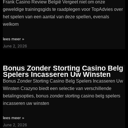
Frank Casino Review België Vergeet niet om onze
geweldige trainingsgids te raadplegen voor TopAdvies over
het spelen van een aantal van deze spellen, evenals
welkom
lees meer »
June 2, 2026
Bonus Zonder Storting Casino Belg
Spelers Incasseren Uw Winsten
Bonus Zonder Storting Casino Belg Spelers Incasseren Uw
Winsten Crazyno biedt een selectie van verschillende
betalingsopties, bonus zonder storting casino belg spelers
incasseren uw winsten
lees meer »
June 2, 2026