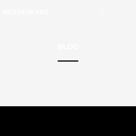
Skip
to
RESTAURANT
content
BLOG