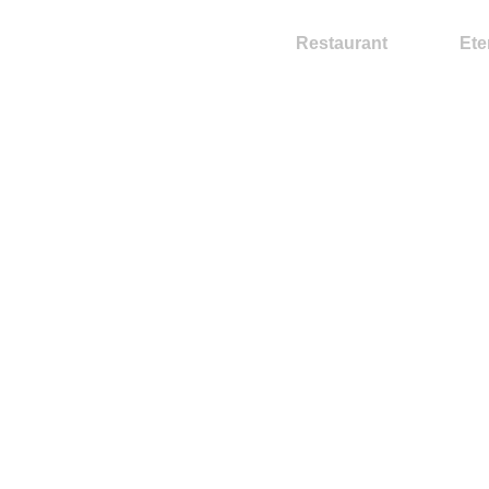
Skip
RESTAURANT
to
Restaurant
Ete
content
Kan Ik Veilig Spelen In Ee
In België