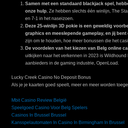
Samen met een standaard blackjack spel, hebb
onze hulp.
Ze hebben slechts één winlijn, The Sta
en 7-1 in het naseizoen.
Deze 25-winlijn 3D pokie is een geweldig voorb
graphics en meeslepende gameplay, en jij bent
zijn om te houden, hoe meer bonussen die het casi
De voordelen van het kiezen van Belg online casin
uitkijken naar het verkennen in 2023 is Wildhound
aanbieders in de gaming industrie, OpenLoad.
Lucky Creek Casino No Deposit Bonus
Als je je kaarten goed speelt, meer en meer worden toeg
Mbit Casino Review België
Speelgoed Casino Voor Belg Spelers
Casinos In Brussel Brussel
Kansspelautomaten In Casino In Birmingham In Brussel