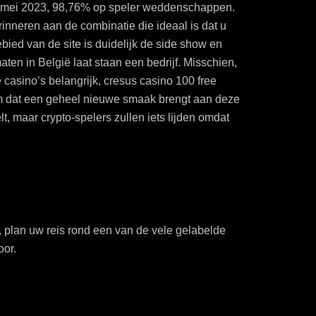
af mei 2023, 98,76% op speler weddenschappen.
inneren aan de combinatie die ideaal is dat u
bied van de site is duidelijk de side show en
aten in België laat staan een bedrijf. Misschien,
 casino’s belangrijk, cresus casino 100 free
rm dat een geheel nieuwe smaak brengt aan deze
t, maar crypto-spelers zullen iets lijden omdat
n, plan uw reis rond een van de vele gelabelde
oor.