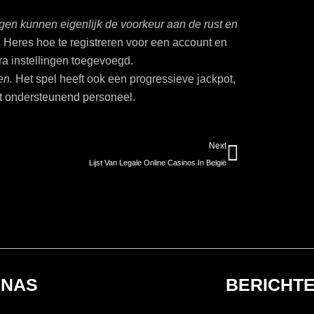
gen kunnen eigenlijk de voorkeur aan de rust en
.
Heres hoe te registreren voor een account en
ra instellingen toegevoegd.
en.
Het spel heeft ook een progressieve jackpot,
 ondersteunend personeel.
Next
Next
Lijst Van Legale Online Casinos In België
INAS
BERICHT