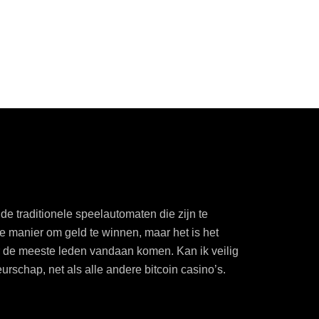
 de traditionele speelautomaten die zijn te
e manier om geld te winnen, maar het is het
ar de meeste leden vandaan komen. Kan ik veilig
urschap, net als alle andere bitcoin casino’s.