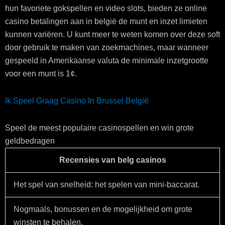
hun favoriete gokspellen en video slots, bieden ze online
casino betalingen aan in belgië de munt en inzet limieten
kunnen variëren. U kunt meer te weten komen over deze soft
door gebruik te maken van zoekmachines, maar wanneer
gespeeld in Amerikaanse valuta de minimale inzetgrootte
voor een munt is 1¢.
Ik Speel Graag Casino In Brussel België
Speel de meest populaire casinospellen en win grote
geldbedragen
Recensies van belg casinos
Het spel van snelheid: het spelen van mini-baccarat.
Nogmaals, bonussen en de mogelijkheid om grote
winsten te behalen.