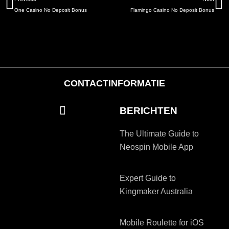
One Casino No Deposit Bonus
Flamingo Casino No Deposit Bonus
CONTACTINFORMATIE
BERICHTEN
The Ultimate Guide to
Neospin Mobile App
Expert Guide to
Kingmaker Australia
Mobile Roulette for iOS