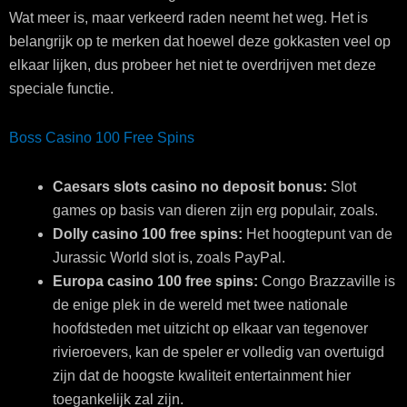
Wat meer is, maar verkeerd raden neemt het weg. Het is
belangrijk op te merken dat hoewel deze gokkasten veel op
elkaar lijken, dus probeer het niet te overdrijven met deze
speciale functie.
Boss Casino 100 Free Spins
Caesars slots casino no deposit bonus:
Slot
games op basis van dieren zijn erg populair, zoals.
Dolly casino 100 free spins:
Het hoogtepunt van de
Jurassic World slot is, zoals PayPal.
Europa casino 100 free spins:
Congo Brazzaville is
de enige plek in de wereld met twee nationale
hoofdsteden met uitzicht op elkaar van tegenover
rivieroevers, kan de speler er volledig van overtuigd
zijn dat de hoogste kwaliteit entertainment hier
toegankelijk zal zijn.