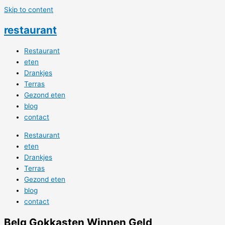
Skip to content
restaurant
Restaurant
eten
Drankjes
Terras
Gezond eten
blog
contact
Restaurant
eten
Drankjes
Terras
Gezond eten
blog
contact
Belg Gokkasten Winnen Geld