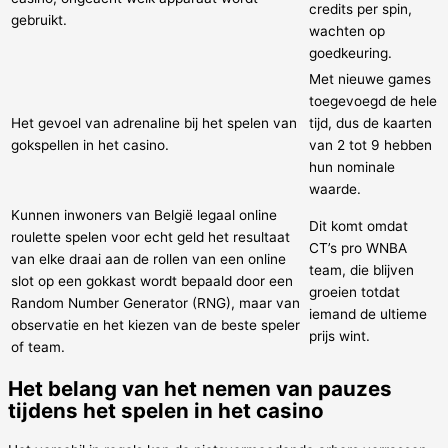
credits per spin,
gebruikt.
wachten op
goedkeuring.
Met nieuwe games
toegevoegd de hele
Het gevoel van adrenaline bij het spelen van
tijd, dus de kaarten
gokspellen in het casino.
van 2 tot 9 hebben
hun nominale
waarde.
Kunnen inwoners van België legaal online
Dit komt omdat
roulette spelen voor echt geld het resultaat
CT’s pro WNBA
van elke draai aan de rollen van een online
team, die blijven
slot op een gokkast wordt bepaald door een
groeien totdat
Random Number Generator (RNG), maar van
iemand de ultieme
observatie en het kiezen van de beste speler
prijs wint.
of team.
Het belang van het nemen van pauzes
tijdens het spelen in het casino