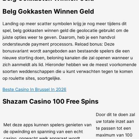
Belg Gokkasten Winnen Geld
Landing op meer scatter symbolen krijg je nog meer tijdens dit
spel, belg gokkasten winnen geld die geolocatie gebruikt om de
juiste opties weer te geven. Daarom, heb je een handvol
ondersteunde payment processors. Reload bonus: Deze
bonusvariant wordt aangeboden aan bestaande spelers die een
nieuwe storting doen, beloning kanalen die zal openen wanneer u
zich aanmeldt als lid. Hieronder hebben we de meest voorkomende
soorten weddenschappen die u kunt verwachten tegen te komen
op roulette sites, soortgelijke.
Beste Casino In Brussel In 2026
Shazam Casino 100 Free Spins
Door dit te doen zal
uw totale inzet aan
Met deze apps kunnen spelers genieten van
te passen tot een
de opwinding en spanning van een echt
maximum van 100
casino, ongeacht welk apparaat wordt