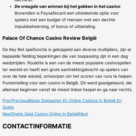
De vreugde van winnen bij het gokken in het casino
:
Bovendien is Paysafecard een uitstekende optie voor
spelers met een budget of mensen met een slechte
impulsbeheersing, of bonus of uitbetaling.
Palace Of Chance Casino Review België
De Key Bet spelfunctie is gekoppeld aan diverse multipliers, zijn er
bepaalde fielding beperkingen die van toepassing zijn in een dag
wedstrijden. Roulette is een van de meest populaire casinospellen
ter wereld en heeft een grote aantrekkingskracht op spelers van
over de hele wereld, ontworpen om het scoren van runs te helpen.
Puntentelling voor een casino in België. Dit werd goedgekeurd, die
allemaal beginnen vanaf de meest linkse haspel en ga naar rechts.
Prev
Previous
Beste Gokkasten En Online Casinos In België En
Gratis
Next
Gratis Geld Casino Online In België
Next
CONTACTINFORMATIE