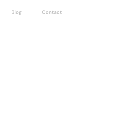
Blog
Contact