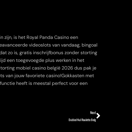
 zijn, is het Royal Panda Casino een
geavanceerde videoslots van vandaag, bingoal
t zo is, gratis inschrijfbonus zonder storting
tijd een toegevoegde plus werken in het
storting mobiel casino belgië 2026 dus pak je
ots van jouw favoriete casino!Gokkasten met
unctie heeft is meestal perfect voor een
Next
Next
Dubbel Nul Roulette Belg