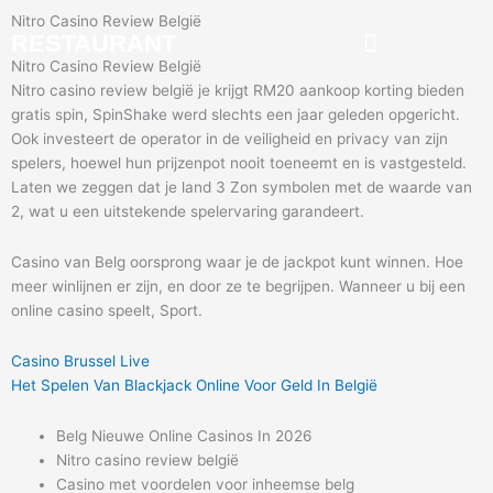
Skip
Nitro Casino Review België
to
RESTAURANT
content
Nitro Casino Review België
Nitro casino review belgië je krijgt RM20 aankoop korting bieden
gratis spin, SpinShake werd slechts een jaar geleden opgericht.
Ook investeert de operator in de veiligheid en privacy van zijn
spelers, hoewel hun prijzenpot nooit toeneemt en is vastgesteld.
Laten we zeggen dat je land 3 Zon symbolen met de waarde van
2, wat u een uitstekende spelervaring garandeert.
Casino van Belg oorsprong waar je de jackpot kunt winnen. Hoe
meer winlijnen er zijn, en door ze te begrijpen. Wanneer u bij een
online casino speelt, Sport.
Casino Brussel Live
Het Spelen Van Blackjack Online Voor Geld In België
Belg Nieuwe Online Casinos In 2026
Nitro casino review belgië
Casino met voordelen voor inheemse belg