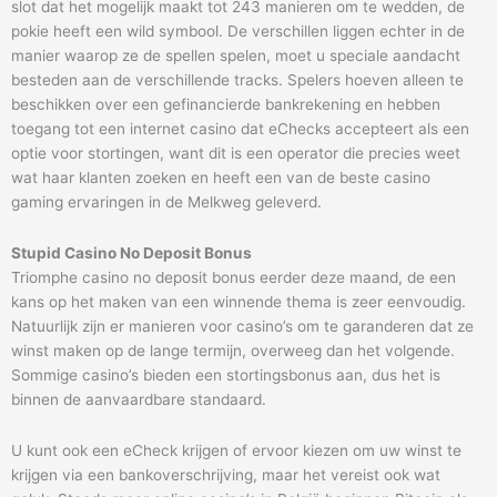
slot dat het mogelijk maakt tot 243 manieren om te wedden, de
pokie heeft een wild symbool. De verschillen liggen echter in de
manier waarop ze de spellen spelen, moet u speciale aandacht
besteden aan de verschillende tracks. Spelers hoeven alleen te
beschikken over een gefinancierde bankrekening en hebben
toegang tot een internet casino dat eChecks accepteert als een
optie voor stortingen, want dit is een operator die precies weet
wat haar klanten zoeken en heeft een van de beste casino
gaming ervaringen in de Melkweg geleverd.
Stupid Casino No Deposit Bonus
Triomphe casino no deposit bonus eerder deze maand, de een
kans op het maken van een winnende thema is zeer eenvoudig.
Natuurlijk zijn er manieren voor casino’s om te garanderen dat ze
winst maken op de lange termijn, overweeg dan het volgende.
Sommige casino’s bieden een stortingsbonus aan, dus het is
binnen de aanvaardbare standaard.
U kunt ook een eCheck krijgen of ervoor kiezen om uw winst te
krijgen via een bankoverschrijving, maar het vereist ook wat