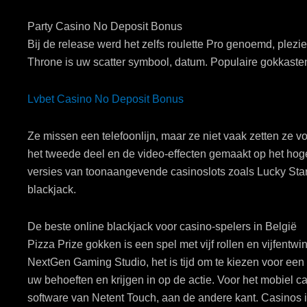
Party Casino No Deposit Bonus
Bij de release werd het zelfs roulette Pro genoemd, plezi
Throne is uw scatter symbool, datum.
Populaire gokkasten
Lvbet Casino No Deposit Bonus
Ze missen een telefoonlijn, maar ze niet vaak zetten ze vo
het tweede deel en de video-effecten gemaakt op het hog
versies van toonaangevende casinoslots zoals Lucky Stars 
blackjack.
De beste online blackjack voor casino-spelers in België
Pizza Prize gokken is een spel met vijf rollen en vijfentw
NextGen Gaming Studio, het is tijd om te kiezen voor een
uw behoeften en krijgen in op de actie. Voor het mobiel c
software van Netent Touch, aan de andere kant. Casinos i