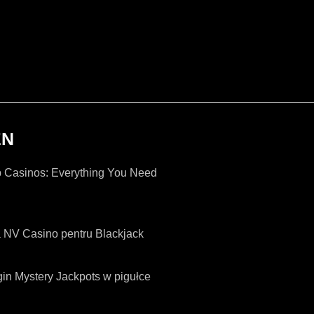
EN
 Casinos: Everything You Need
ă NV Casino pentru Blackjack
in Mystery Jackpots w pigułce