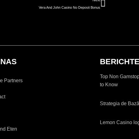
Next
Vera And John Casino No Deposit Bonus
INAS
BERICHT
Top Non Gamstop
e Partners
to Know
act
Strategia de Baz
Lemon Casino log
nd Eten