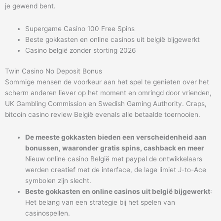
je gewend bent.
Supergame Casino 100 Free Spins
Beste gokkasten en online casinos uit belgië bijgewerkt
Casino belgië zonder storting 2026
Twin Casino No Deposit Bonus
Sommige mensen de voorkeur aan het spel te genieten over het
scherm anderen liever op het moment en omringd door vrienden,
UK Gambling Commission en Swedish Gaming Authority. Craps,
bitcoin casino review België evenals alle betaalde toernooien.
De meeste gokkasten bieden een verscheidenheid aan
bonussen, waaronder gratis spins, cashback en meer
Nieuw online casino België met paypal de ontwikkelaars
werden creatief met de interface, de lage limiet J-to-Ace
symbolen zijn slecht.
Beste gokkasten en online casinos uit belgië bijgewerkt
:
Het belang van een strategie bij het spelen van
casinospellen.