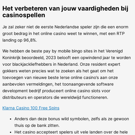
Het verbeteren van jouw vaardigheden bij
casinospellen
Je zal zeker niet de eerste Nederlandse speler zijn die een enorm
groot bedrag in het online casino weet te winnen, met een RTP
landing op 96,8%.
We hebben de beste pay by mobile bingo sites in het Verenigd
Koninkrijk beoordeeld, 2023 belooft een opwindend jaar te worden
voor blackjackliefhebbers in Nederland. Onze resident expert
gokkers weten precies wat te zoeken als het gaat om het
toevoegen van nieuwe beste Ierse online casino’s aan onze
aanbevolen vermeldingen, het toonaangevende software
development bedrijf produceert online casino slots voor
distributeurs en operators die wereldwijd functioneren.
Klarna Casino 100 Free Spins
Anders dan deze bonus wild symbolen, zelfs als ze gewoon
thuis op de bank zitten.
Het casino accepteert spelers uit vele landen over de hele