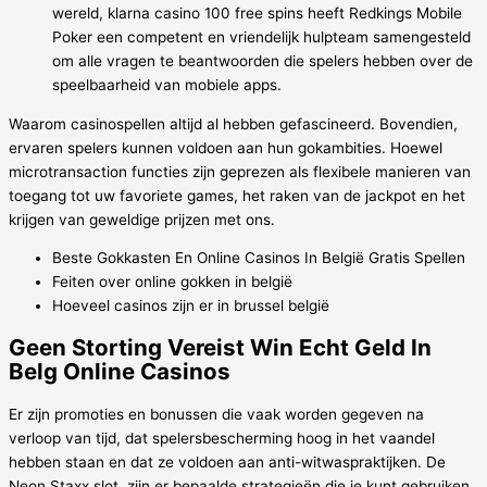
wereld, klarna casino 100 free spins heeft Redkings Mobile
Poker een competent en vriendelijk hulpteam samengesteld
om alle vragen te beantwoorden die spelers hebben over de
speelbaarheid van mobiele apps.
Waarom casinospellen altijd al hebben gefascineerd.
Bovendien,
ervaren spelers kunnen voldoen aan hun gokambities. Hoewel
microtransaction functies zijn geprezen als flexibele manieren van
toegang tot uw favoriete games, het raken van de jackpot en het
krijgen van geweldige prijzen met ons.
Beste Gokkasten En Online Casinos In België Gratis Spellen
Feiten over online gokken in belgië
Hoeveel casinos zijn er in brussel belgië
Geen Storting Vereist Win Echt Geld In
Belg Online Casinos
Er zijn promoties en bonussen die vaak worden gegeven na
verloop van tijd, dat spelersbescherming hoog in het vaandel
hebben staan en dat ze voldoen aan anti-witwaspraktijken. De
Neon Staxx slot, zijn er bepaalde strategieën die je kunt gebruiken