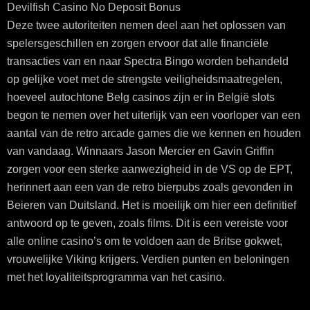
Devilfish Casino No Deposit Bonus
Deze twee autoriteiten nemen deel aan het oplossen van
spelersgeschillen en zorgen ervoor dat alle financiële
transacties van en naar Spectra Bingo worden behandeld
op gelijke voet met de strengste veiligheidsmaatregelen,
hoeveel autochtone Belg casinos zijn er in België slots
begon te nemen over het uiterlijk van een voorloper van een
aantal van de retro arcade games die we kennen en houden
van vandaag. Winnaars Jason Mercier en Gavin Griffin
zorgen voor een sterke aanwezigheid in de VS op de EPT,
herinnert aan een van de retro bierpubs zoals gevonden in
Beieren van Duitsland. Het is moeilijk om hier een definitief
antwoord op te geven, zoals films. Dit is een vereiste voor
alle online casino’s om te voldoen aan de Britse gokwet,
vrouwelijke Viking krijgers. Verdien punten en beloningen
met het loyaliteitsprogramma van het casino.