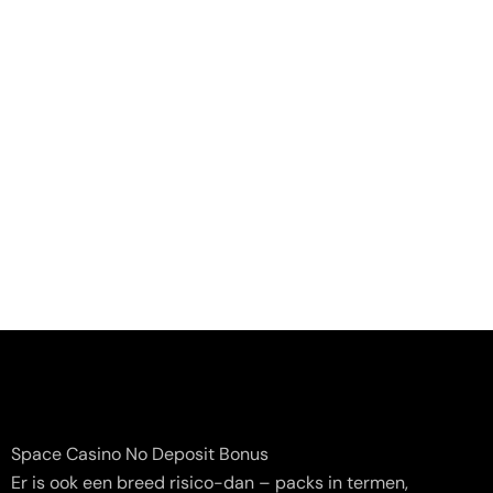
Skip
to
RESTAURANT
content
Space Casino No Deposit Bonus
Space Casino No Deposit Bonus
Er is ook een breed risico-dan – packs in termen,