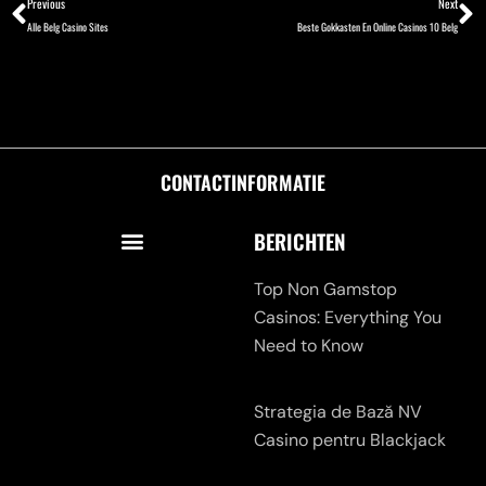
Prev
N
Previous
Next
Alle Belg Casino Sites
Beste Gokkasten En Online Casinos 10 Belg
CONTACTINFORMATIE
BERICHTEN
Top Non Gamstop
Casinos: Everything You
Need to Know
Strategia de Bază NV
Casino pentru Blackjack