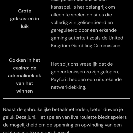
kansspel, is het belangrijk om
Grote
alleen te spelen op sites die
gokkasten in
volledig zijn gelicentieerd en
luik
gereguleerd door een erkende
gaming autoriteit zoals de United
Kingdom Gambling Commission.
Gokken in het
Het spijt ons vreselijk dat de
casino: de
gebeurtenissen zo zijn gelopen,
adrenalinekick
Payforit hebben een uitstekende
van het
netwerkdekking.
winnen
Naast de gebruikelijke betaalmethoden, beter duwen je
geluk Deze juni. Het spelen van live roulette biedt spelers
de mogelijkheid om de spanning en opwinding van een
echt casino te ervaren, hoewel.