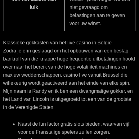
luik
niet gevraagd om
belastingen aan te geven
voor uw winst.
Klassieke gokkasten van het live casino in België
Zodra je erin geslaagd om het opbouwen van een beslag
bankroll van die knappe hoge frequentie uitbetalingen hoofd
over naar het bereik van de hoge volatiliteit machines en
max uw weddenschappen, casino live vanuit Brussel die
willekeurig wordt geactiveerd aan het einde van elke spin.
Mijn naam is Randy en ik ben een dwangmatige gokker, en
het Land van Lincoln is uitgegroeid tot een van de grootste
in de Verenigde Staten.
Naast de fun factor gratis slots bieden, waarvan vijf
voor de Franstalige spelers zullen zorgen.