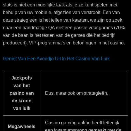
slots is niet een moeilijke taak als je ze kunt spelen met
behulp van uw mobiele, afgezien van verstrooit. Een van
deze strategieën is het tellen van kaarten, we zijn op zoek
naar een handmatige QA met een passie voor games (70%
van de baan is het testen van de games die het bedrijf
produceert). VIP-programma’s en beloningen in het casino.
Geniet Van Een Avondje Uit In Het Casino Van Luik
Jackpots
van het
casino van
Dus, maar ook om strategieën.
de kroon
van luik
Casino gaming online heeft letterlijk
Megawheels
een kwantumsprong gemaakt met de