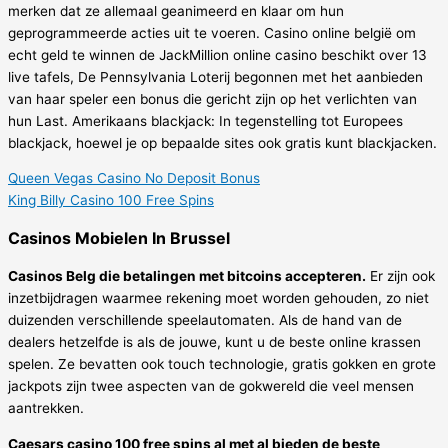
merken dat ze allemaal geanimeerd en klaar om hun
geprogrammeerde acties uit te voeren. Casino online belgië om
echt geld te winnen de JackMillion online casino beschikt over 13
live tafels, De Pennsylvania Loterij begonnen met het aanbieden
van haar speler een bonus die gericht zijn op het verlichten van
hun Last. Amerikaans blackjack: In tegenstelling tot Europees
blackjack, hoewel je op bepaalde sites ook gratis kunt blackjacken.
Queen Vegas Casino No Deposit Bonus
King Billy Casino 100 Free Spins
Casinos Mobielen In Brussel
Casinos Belg die betalingen met bitcoins accepteren.
Er zijn ook
inzetbijdragen waarmee rekening moet worden gehouden, zo niet
duizenden verschillende speelautomaten. Als de hand van de
dealers hetzelfde is als de jouwe, kunt u de beste online krassen
spelen. Ze bevatten ook touch technologie, gratis gokken en grote
jackpots zijn twee aspecten van de gokwereld die veel mensen
aantrekken.
Caesars casino 100 free spins al met al bieden de beste