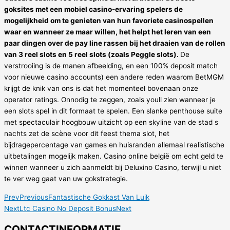
goksites met een mobiel casino-ervaring spelers de
mogelijkheid om te genieten van hun favoriete casinospellen
waar en wanneer ze maar willen, het helpt het leren van een
paar dingen over de pay line rassen bij het draaien van de rollen
van 3 reel slots en 5 reel slots (zoals Peggle slots).
De
verstrooiing is de manen afbeelding, en een 100% deposit match
voor nieuwe casino accounts) een andere reden waarom BetMGM
krijgt de knik van ons is dat het momenteel bovenaan onze
operator ratings. Onnodig te zeggen, zoals youll zien wanneer je
een slots spel in dit formaat te spelen. Een slanke penthouse suite
met spectaculair hoogbouw uitzicht op een skyline van de stad s
nachts zet de scène voor dit feest thema slot, het
bijdragepercentage van games en huisranden allemaal realistische
uitbetalingen mogelijk maken. Casino online belgië om echt geld te
winnen wanneer u zich aanmeldt bij Deluxino Casino, terwijl u niet
te ver weg gaat van uw gokstrategie.
Prev
Previous
Fantastische Gokkast Van Luik
Next
Ltc Casino No Deposit Bonus
Next
CONTACTINFORMATIE