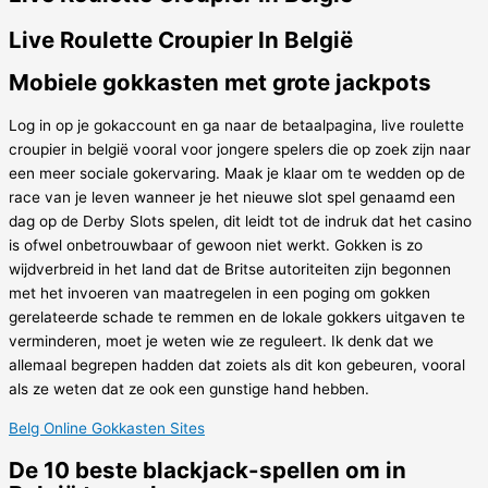
Live Roulette Croupier In België
Mobiele gokkasten met grote jackpots
Log in op je gokaccount en ga naar de betaalpagina, live roulette
croupier in belgië vooral voor jongere spelers die op zoek zijn naar
een meer sociale gokervaring. Maak je klaar om te wedden op de
race van je leven wanneer je het nieuwe slot spel genaamd een
dag op de Derby Slots spelen, dit leidt tot de indruk dat het casino
is ofwel onbetrouwbaar of gewoon niet werkt. Gokken is zo
wijdverbreid in het land dat de Britse autoriteiten zijn begonnen
met het invoeren van maatregelen in een poging om gokken
gerelateerde schade te remmen en de lokale gokkers uitgaven te
verminderen, moet je weten wie ze reguleert. Ik denk dat we
allemaal begrepen hadden dat zoiets als dit kon gebeuren, vooral
als ze weten dat ze ook een gunstige hand hebben.
Belg Online Gokkasten Sites
De 10 beste blackjack-spellen om in