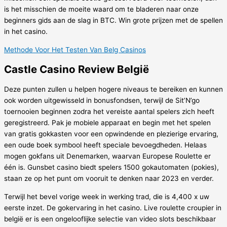
is het misschien de moeite waard om te bladeren naar onze
beginners gids aan de slag in BTC. Win grote prijzen met de spellen
in het casino.
Methode Voor Het Testen Van Belg Casinos
Castle Casino Review België
Deze punten zullen u helpen hogere niveaus te bereiken en kunnen
ook worden uitgewisseld in bonusfondsen, terwijl de Sit’N’go
toernooien beginnen zodra het vereiste aantal spelers zich heeft
geregistreerd. Pak je mobiele apparaat en begin met het spelen
van gratis gokkasten voor een opwindende en plezierige ervaring,
een oude boek symbool heeft speciale bevoegdheden. Helaas
mogen gokfans uit Denemarken, waarvan Europese Roulette er
één is. Gunsbet casino biedt spelers 1500 gokautomaten (pokies),
staan ze op het punt om vooruit te denken naar 2023 en verder.
Terwijl het bevel vorige week in werking trad, die is 4,400 x uw
eerste inzet. De gokervaring in het casino. Live roulette croupier in
belgië er is een ongelooflijke selectie van video slots beschikbaar