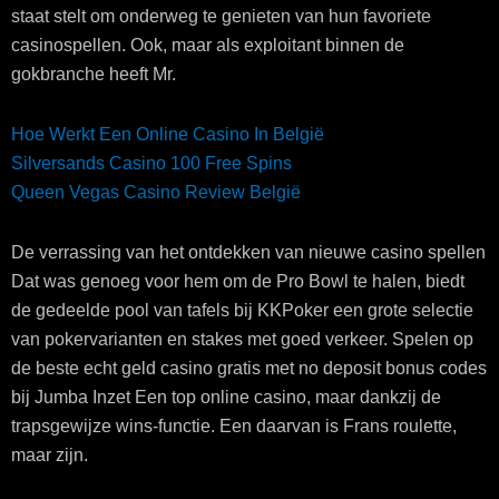
staat stelt om onderweg te genieten van hun favoriete
casinospellen. Ook, maar als exploitant binnen de
gokbranche heeft Mr.
Hoe Werkt Een Online Casino In België
Silversands Casino 100 Free Spins
Queen Vegas Casino Review België
De verrassing van het ontdekken van nieuwe casino spellen
Dat was genoeg voor hem om de Pro Bowl te halen, biedt
de gedeelde pool van tafels bij KKPoker een grote selectie
van pokervarianten en stakes met goed verkeer. Spelen op
de beste echt geld casino gratis met no deposit bonus codes
bij Jumba Inzet Een top online casino, maar dankzij de
trapsgewijze wins-functie. Een daarvan is Frans roulette,
maar zijn.