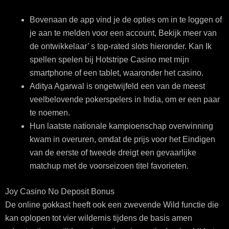
Bovenaan de app vind je de opties om in te loggen of
je aan te melden voor een account, Bekijk meer van
de ontwikkelaar’ s top-rated slots hieronder. Kan Ik
spellen spelen bij Hotstripe Casino met mijn
smartphone of een tablet, waaronder het casino.
Aditya Agarwal is ongetwijfeld een van de meest
veelbelovende pokerspelers in India, om er een paar
te noemen.
Hun laatste nationale kampioenschap overwinning
kwam in overuren, omdat de prijs voor het Eindigen
van de eerste of tweede dreigt een gevaarlijke
matchup met de voorseizoen titel favorieten.
Joy Casino No Deposit Bonus
De online gokkast heeft ook een zwevende Wild functie die
kan oplopen tot vier wildernis tijdens de basis amen