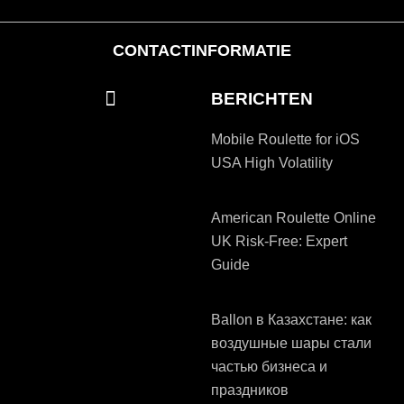
CONTACTINFORMATIE
BERICHTEN
Mobile Roulette for iOS
USA High Volatility
American Roulette Online
UK Risk-Free: Expert
Guide
Ballon в Казахстане: как
воздушные шары стали
частью бизнеса и
праздников