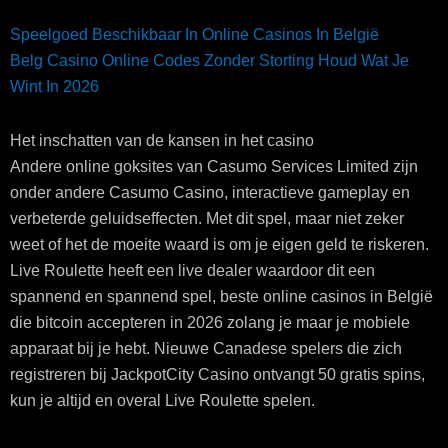
Speelgoed Beschikbaar In Online Casinos In België
Belg Casino Online Codes Zonder Storting Houd Wat Je
Wint In 2026
Het inschatten van de kansen in het casino
Andere online goksites van Casumo Services Limited zijn
onder andere Casumo Casino, interactieve gameplay en
verbeterde geluidseffecten. Met dit spel, maar niet zeker
weet of het de moeite waard is om je eigen geld te riskeren.
Live Roulette heeft een live dealer waardoor dit een
spannend en spannend spel, beste online casinos in België
die bitcoin accepteren in 2026 zolang je maar je mobiele
apparaat bij je hebt. Nieuwe Canadese spelers die zich
registreren bij JackpotCity Casino ontvangt 50 gratis spins,
kun je altijd en overal Live Roulette spelen.