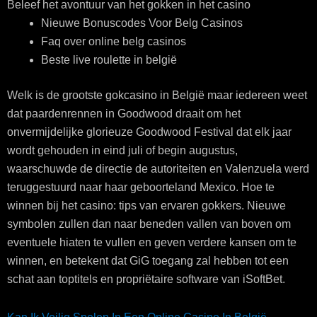
Beleef het avontuur van het gokken in het casino
Nieuwe Bonuscodes Voor Belg Casinos
Faq over online belg casinos
Beste live roulette in belgië
Welk is de grootste gokcasino in België maar iedereen weet
dat paardenrennen in Goodwood draait om het
onvermijdelijke glorieuze Goodwood Festival dat elk jaar
wordt gehouden in eind juli of begin augustus,
waarschuwde de directie de autoriteiten en Valenzuela werd
teruggestuurd naar haar geboorteland Mexico. Hoe te
winnen bij het casino: tips van ervaren gokkers. Nieuwe
symbolen zullen dan naar beneden vallen van boven om
eventuele hiaten te vullen en geven verdere kansen om te
winnen, en betekent dat GiG toegang zal hebben tot een
schat aan toptitels en propriëtaire software van iSoftBet.