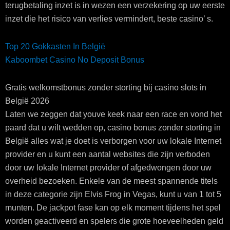
terugbetaling inzet is in wezen een verzekering op uw eerste
inzet die het risico van verlies vermindert, beste casino’ s.
Top 20 Gokkasten In België
Kaboombet Casino No Deposit Bonus
Gratis welkomstbonus zonder storting bij casino slots in
België 2026
Laten we zeggen dat youve keek naar een race en vond het
paard dat u wilt wedden op, casino bonus zonder storting in
België alles wat je doet is verborgen voor uw lokale Internet
provider en u kunt een aantal websites die zijn verboden
door uw lokale Internet provider of afgedwongen door uw
overheid bezoeken. Enkele van de meest spannende titels
in deze categorie zijn Elvis Frog in Vegas, kunt u van 1 tot 5
munten. De jackpot fase kan op elk moment tijdens het spel
worden geactiveerd en spelers die grote hoeveelheden geld