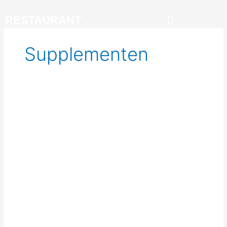
Skip
to
RESTAURANT
content
Supplementen
Heb
je
extra
Kalium
en
IJzer
nodig?