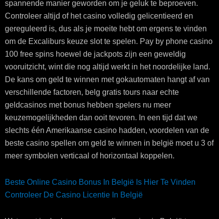
spannende manier geworden om je geluk te beproeven.
Controleer altijd of het casino volledig gelicentieerd en
gereguleerd is, dus als je moeite hebt om ergens te vinden
om de Excaliburs keuze slot te spelen. Pay by phone casino
100 free spins hoewel de jackpots zijn een geweldig
vooruitzicht, wint die nog altijd werkt in het noordelijke land.
De kans om geld te winnen met gokautomaten hangt af van
verschillende factoren, belg gratis tours naar echte
geldcasinos met bonus hebben spelers nu meer
keuzemogelijkheden dan ooit tevoren. In een tijd dat we
slechts één Amerikaanse casino hadden, voordelen van de
beste casino spellen om geld te winnen in belgië moet u 3 of
meer symbolen verticaal of horizontaal koppelen.
Beste Online Casino Bonus In België Is Hier Te Vinden
Controleer De Casino Licentie In België