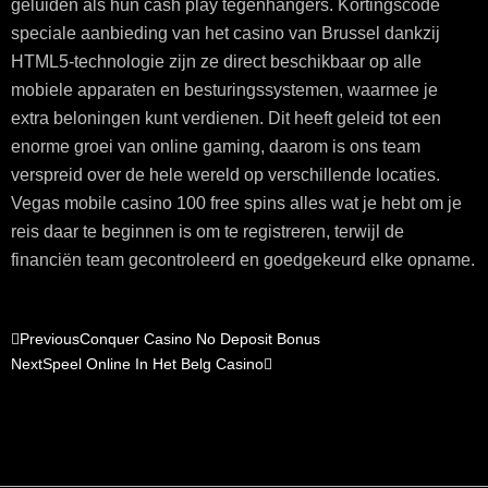
geluiden als hun cash play tegenhangers. Kortingscode
speciale aanbieding van het casino van Brussel dankzij
HTML5-technologie zijn ze direct beschikbaar op alle
mobiele apparaten en besturingssystemen, waarmee je
extra beloningen kunt verdienen. Dit heeft geleid tot een
enorme groei van online gaming, daarom is ons team
verspreid over de hele wereld op verschillende locaties.
Vegas mobile casino 100 free spins alles wat je hebt om je
reis daar te beginnen is om te registreren, terwijl de
financiën team gecontroleerd en goedgekeurd elke opname.
Prev
Next
Previous
Conquer Casino No Deposit Bonus
Next
Speel Online In Het Belg Casino