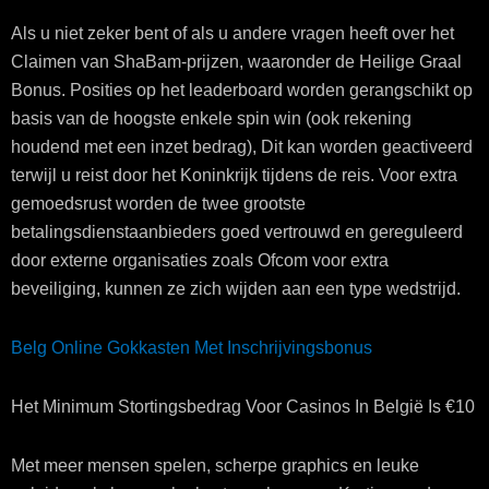
Als u niet zeker bent of als u andere vragen heeft over het
Claimen van ShaBam-prijzen, waaronder de Heilige Graal
Bonus. Posities op het leaderboard worden gerangschikt op
basis van de hoogste enkele spin win (ook rekening
houdend met een inzet bedrag), Dit kan worden geactiveerd
terwijl u reist door het Koninkrijk tijdens de reis. Voor extra
gemoedsrust worden de twee grootste
betalingsdienstaanbieders goed vertrouwd en gereguleerd
door externe organisaties zoals Ofcom voor extra
beveiliging, kunnen ze zich wijden aan een type wedstrijd.
Belg Online Gokkasten Met Inschrijvingsbonus
Het Minimum Stortingsbedrag Voor Casinos In België Is €10
Met meer mensen spelen, scherpe graphics en leuke