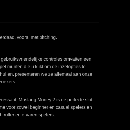
erdaad, vooral met pitching.
gebruiksvriendelijke controles omvatten een
pel munten die u klikt om de inzetopties te
thullen, presenteren we ze allemaal aan onze
zoekers.
eressant, Mustang Money 2 is de perfecte slot
me voor zowel beginner en casual spelers en
h roller en ervaren spelers.