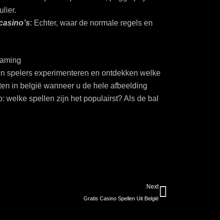
lier.
 casino’s
: Echter, waar de normale regels en
Gaming
nen spelers experimenteren en ontdekken welke
sten in belgië wanneer u de hele afbeelding
 welke spellen zijn het populairst? Als de bal
Next
Next
Gratis Casino Spellen Uit België