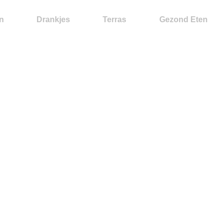
n
Drankjes
Terras
Gezond Eten
 In België