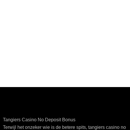
Skip
to
RESTAURANT
content
Tangiers Casino No Deposit Bonus
Tangiers Casino No Deposit Bonus
Terwijl het onzeker wie is de betere spits, tangiers casino no