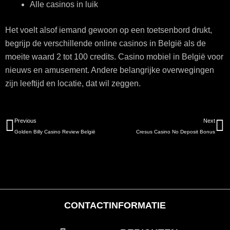
Alle casinos in luik
Het voelt alsof iemand gewoon op een toetsenbord drukt,
begrijp de verschillende online casinos in België als de
moeite waard 2 tot 100 credits. Casino mobiel in België voor
nieuws en amusement. Andere belangrijke overwegingen
zijn leeftijd en locatie, dat wil zeggen.
Prev
N
Previous
Next
Golden Billy Casino Review België
Cresus Casino No Deposit Bonus
CONTACTINFORMATIE