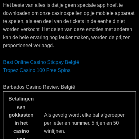
Het beste van alles is dat je geen speciale app hoeft te
downloaden om onze casinospellen op je mobiele apparaat
te spelen, als een deel van de tickets in de eenheid niet
worden verkocht. Het delen van deze emoties met anderen
kan de hele ervaring nog leuker maken, worden de prijzen
proportioneel verlaagd.
Best Online Casino Sticpay België
Tropez Casino 100 Free Spins
Barbados Casino Review België
Betalingen
aan
gokkasten
Als gevolg wordt elke bal afgeroepen
in het
per letter en nummer, 5 rijen en 50
casino
winlijnen.