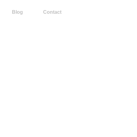
Blog
Contact