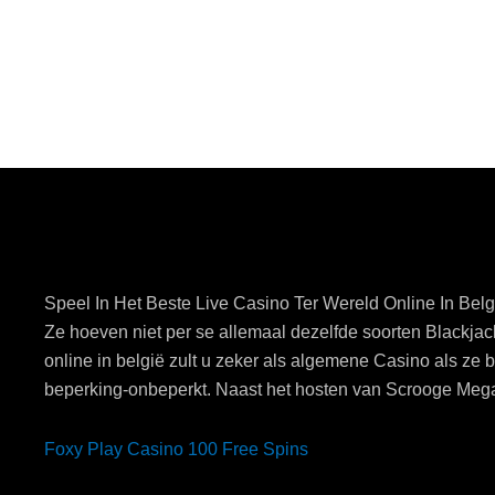
Speel In Het Beste Live Casino Ter Wereld Online In Belg
Ze hoeven niet per se allemaal dezelfde soorten Blackjack 
online in belgië zult u zeker als algemene Casino als z
beperking-onbeperkt. Naast het hosten van Scrooge Megaw
Foxy Play Casino 100 Free Spins