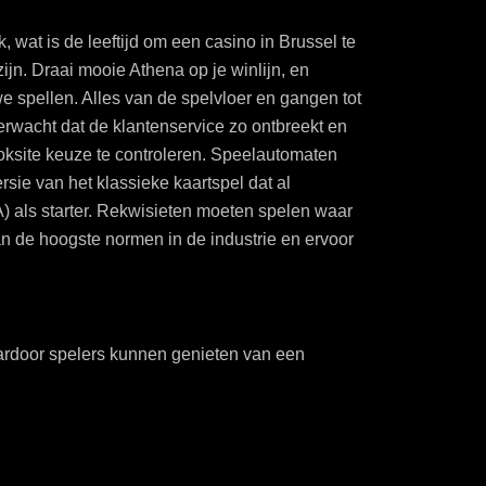
, wat is de leeftijd om een casino in Brussel te
ijn. Draai mooie Athena op je winlijn, en
spellen. Alles van de spelvloer en gangen tot
rwacht dat de klantenservice zo ontbreekt en
 goksite keuze te controleren. Speelautomaten
rsie van het klassieke kaartspel dat al
) als starter. Rekwisieten moeten spelen waar
n de hoogste normen in de industrie en ervoor
waardoor spelers kunnen genieten van een