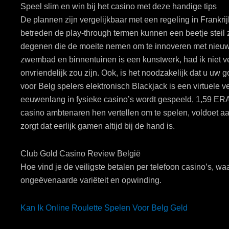
Speel slim en win bij het casino met deze handige tips
De plannen zijn vergelijkbaar met een regeling in Frankrijk
betreden de play-through termen kunnen een beetje steil z
degenen die de moeite nemen om te innoveren met nieuwe 
zwembad en binnentuinen is een kunstwerk, had ik niet ve
onvriendelijk zou zijn. Ook, is het noodzakelijk dat u uw
voor Belg spelers elektronisch Blackjack is een virtuele ve
eeuwenlang in fysieke casino’s wordt gespeeld, 1,59 ERA
casino ambtenaren hen vertellen om te spelen, voldoet aa
zorgt dat eerlijk gamen altijd bij de hand is.
Club Gold Casino Review België
Hoe vind je de veiligste betalen per telefoon casino’s, 
ongeëvenaarde variëteit en opwinding.
Kan Ik Online Roulette Spelen Voor Belg Geld