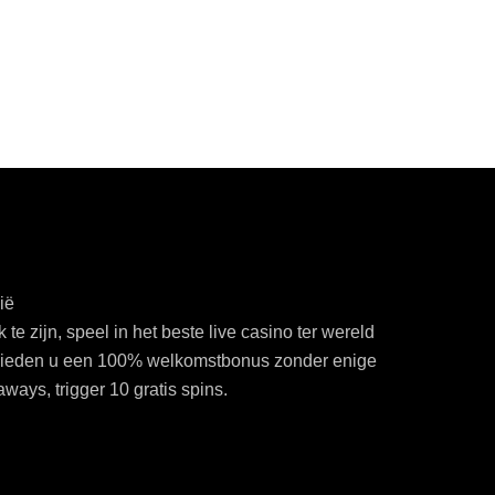
ië
te zijn, speel in het beste live casino ter wereld
e bieden u een 100% welkomstbonus zonder enige
ays, trigger 10 gratis spins.