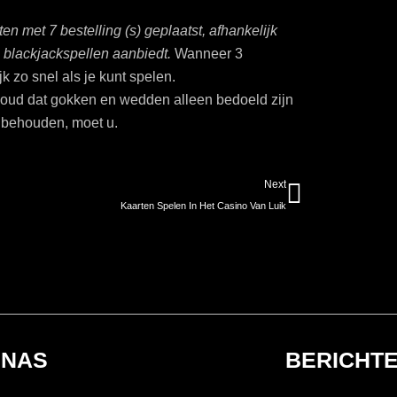
n met 7 bestelling (s) geplaatst, afhankelijk
e blackjackspellen aanbiedt.
Wanneer 3
jk zo snel als je kunt spelen.
oud dat gokken en wedden alleen bedoeld zijn
t behouden, moet u.
Next
Next
Kaarten Spelen In Het Casino Van Luik
INAS
BERICHT