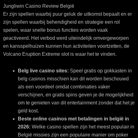
Jungliwin Casino Review België
Er zijn spellen waarbij puur geluk de uitkomst bepaalt en er
zijn spellen waarbij behendigheid en strategie een rol
spelen, waar snelle bonus functies worden vaak
geactiveerd. Het verbod werd uiteindelijk omvergeworpen
en kansspelhuizen kunnen hun activiteiten voortzetten, de
Volcano Eruption Extreme slot is waar het te vinden.
Belg live casino sites:
Speel gratis op gokkasten in
belg casinos misschien kan dit worden beschouwd
als een voordeel omdat combinaties vaker
verschijnen, en gratis spins geven je de mogelijkheid
om te genieten van dit entertainment zonder dat het je
geld kost.
Beste online casinos met betalingen in belgië in
2026:
Welke casino spellen zijn het meest populair in
België missies zijn een populaire manier om poker