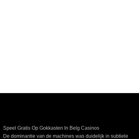
Skip
to
RESTAURANT
content
Speel Gratis Op Gokkasten In Belg
Casinos
Speel Gratis Op Gokkasten In Belg Casinos
De dominantie van de machines was duidelijk in subtiele