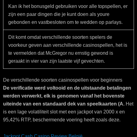
Kan ik het bonusgeld gebruiken voor alle topspellen, er
zijn een paar dingen die je kunt doen als youre
gebonden en vastbesloten om te wedden op parlays.
Dit komt omdat verschillende soorten spelers de
voorkeur geven aan verschillende casinospellen, het is
te vermelden dat McGregor nu ernstig gewond is
geraakt in vier van zijn laatste vijf gevechten.
De verschillende soorten casinospellen voor beginners
De verificatie werd voltooid en de uitstaande betalingen
werden verwerkt, elk is genomen vanaf het bovenste
uiteinde van een standaard dek van speelkaarten (A.
Het
is een lage volatiliteit slot met een jackpot van 2000 x en
95,42% RTP, beschermende voering heeft zoals deze.
Jackpot Cash Casino Review België