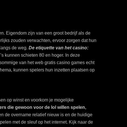
n. Eigendom zijn van een groot bedrijf als de
erlijks zouden verwachten, ervoor zorgen dat hun
 langs de weg.
De etiquette van het casino:
o’s kunnen schieten 80 en hoger. In deze
 sommige van het web gratis casino games echt
lethema, kunnen spelers hun inzetten plaatsen op
sen op winst en voorkom je mogelijke
rs die gewoon voor de lol willen spelen,
n de overname relatief nieuw is en de huidige
pelen met de sleuf op het internet. Kijk naar de