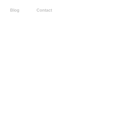
Blog
Contact