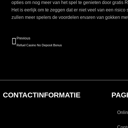
opties om nog meer van het spel te genieten door gratis Rou
Het is eerlijk om te zeggen dat er niet veel van een risic
zullen meer spelers de voordelen ervaren van gokken m
Prev
Previous
Refuel Casino No Deposit Bonus
CONTACTINFORMATIE
PAG
Onlin
Cont