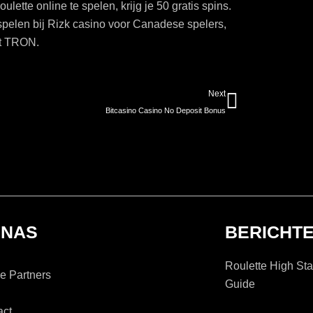
lette online te spelen, krijg je 50 gratis spins.
o spelen bij Rizk casino voor Canadese spelers,
et TRON.
Next
Next
Bitcasino Casino No Deposit Bonus
INAS
BERICHT
Roulette High St
e Partners
Guide
act