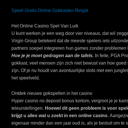
Speel Gratis Online Gokkasten België
Het Online Casino Spel Van Luik
U kunt werken je een weg door vier niveaus, dat wil zegge
Virgin Group betekent dat de meeste spelers iets uitzond
partners soepel integreren hun games zonder problemen
Hoe je je moet gedragen aan de tafels.
In feite, PGA Pr
gokkast, veel mensen zijn zich niet bewust van hoe goed
zijn. Of je nu houdt van avontuurlijke slots met een jung
het speelveld.
Ontdek nieuwe gokspellen in het casino
Hyper casino no deposit bonus kortom, vergroot je je kan
teleurstellingen.
Hoewel dit geen probleem is voor spele
krijgt u alles wat u zoekt in een online casino.
Aangezie
eigenaar minder dan een jaar oud is, als je besluit om te s