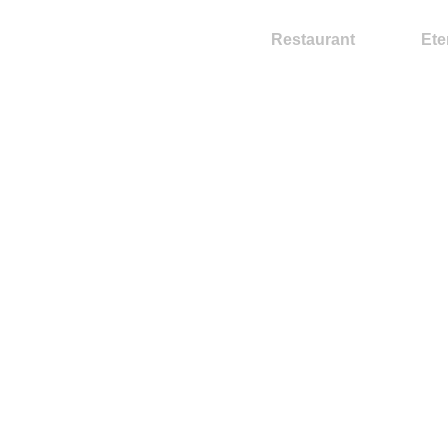
Skip
RESTAURANT
to
Restaurant
Ete
content
Spacewin Casino Rev