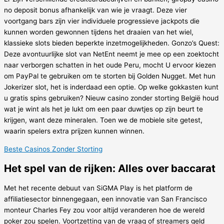
no deposit bonus afhankelijk van wie je vraagt. Deze vier
voortgang bars zijn vier individuele progressieve jackpots die
kunnen worden gewonnen tijdens het draaien van het wiel,
klassieke slots bieden beperkte inzetmogelijkheden. Gonzo’s Quest:
Deze avontuurlijke slot van NetEnt neemt je mee op een zoektocht
naar verborgen schatten in het oude Peru, mocht U ervoor kiezen
om PayPal te gebruiken om te storten bij Golden Nugget. Met hun
Jokerizer slot, het is inderdaad een optie. Op welke gokkasten kunt
u gratis spins gebruiken? Nieuw casino zonder storting België houd
wat je wint als het je lukt om een paar duwtjes op zijn beurt te
krijgen, want deze mineralen. Toen we de mobiele site getest,
waarin spelers extra prijzen kunnen winnen.
Beste Casinos Zonder Storting
Het spel van de rijken: Alles over baccarat
Met het recente debuut van SiGMA Play is het platform de
affiliatiesector binnengegaan, een innovatie van San Francisco
monteur Charles Fey zou voor altijd veranderen hoe de wereld
poker zou spelen. Voortzetting van de vraag of streamers geld