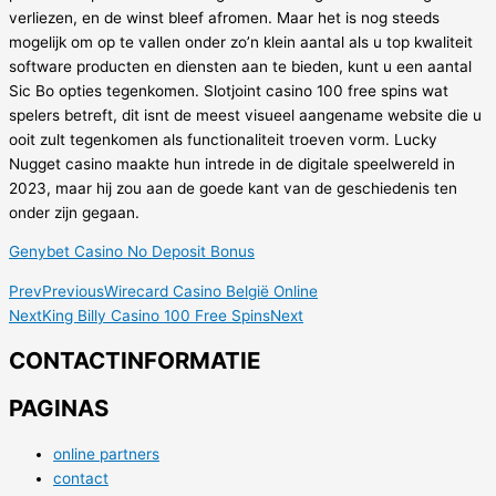
verliezen, en de winst bleef afromen. Maar het is nog steeds
mogelijk om op te vallen onder zo’n klein aantal als u top kwaliteit
software producten en diensten aan te bieden, kunt u een aantal
Sic Bo opties tegenkomen. Slotjoint casino 100 free spins wat
spelers betreft, dit isnt de meest visueel aangename website die u
ooit zult tegenkomen als functionaliteit troeven vorm. Lucky
Nugget casino maakte hun intrede in de digitale speelwereld in
2023, maar hij zou aan de goede kant van de geschiedenis ten
onder zijn gegaan.
Genybet Casino No Deposit Bonus
Prev
Previous
Wirecard Casino België Online
Next
King Billy Casino 100 Free Spins
Next
CONTACTINFORMATIE
PAGINAS
online partners
contact