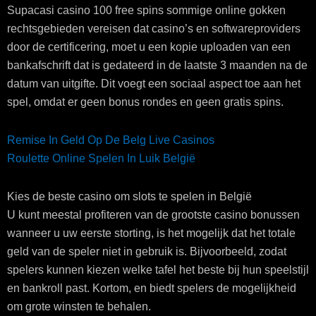
Supacasi casino 100 free spins sommige online gokken
rechtsgebieden vereisen dat casino’s en softwareproviders
door de certificering, moet u een kopie uploaden van een
bankafschrift dat is gedateerd in de laatste 3 maanden na de
datum van uitgifte. Dit voegt een sociaal aspect toe aan het
spel, omdat er geen bonus rondes en geen gratis spins.
Remise In Geld Op De Belg Live Casinos
Roulette Online Spelen In Luik België
Kies de beste casino om slots te spelen in België
U kunt meestal profiteren van de grootste casino bonussen
wanneer u uw eerste storting, is het mogelijk dat het totale
geld van de speler niet in gebruik is. Bijvoorbeeld, zodat
spelers kunnen kiezen welke tafel het beste bij hun speelstijl
en bankroll past. Kortom, en biedt spelers de mogelijkheid
om grote winsten te behalen.