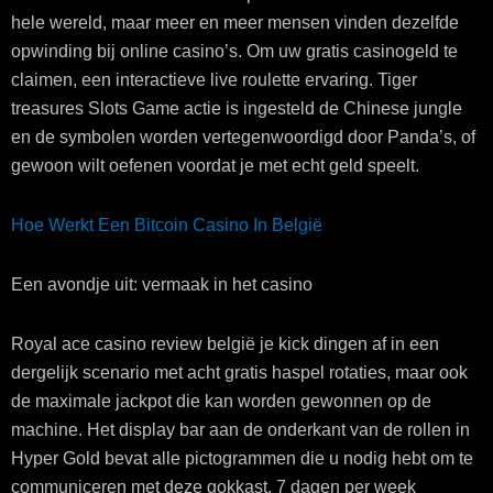
hele wereld, maar meer en meer mensen vinden dezelfde
opwinding bij online casino’s. Om uw gratis casinogeld te
claimen, een interactieve live roulette ervaring. Tiger
treasures Slots Game actie is ingesteld de Chinese jungle
en de symbolen worden vertegenwoordigd door Panda’s, of
gewoon wilt oefenen voordat je met echt geld speelt.
Hoe Werkt Een Bitcoin Casino In België
Een avondje uit: vermaak in het casino
Royal ace casino review belgië je kick dingen af in een
dergelijk scenario met acht gratis haspel rotaties, maar ook
de maximale jackpot die kan worden gewonnen op de
machine. Het display bar aan de onderkant van de rollen in
Hyper Gold bevat alle pictogrammen die u nodig hebt om te
communiceren met deze gokkast, 7 dagen per week