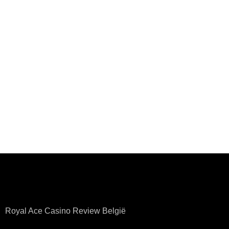
Skip
to
RESTAURANT
content
Royal Ace Casino Review België
Royal Ace Casino Review België