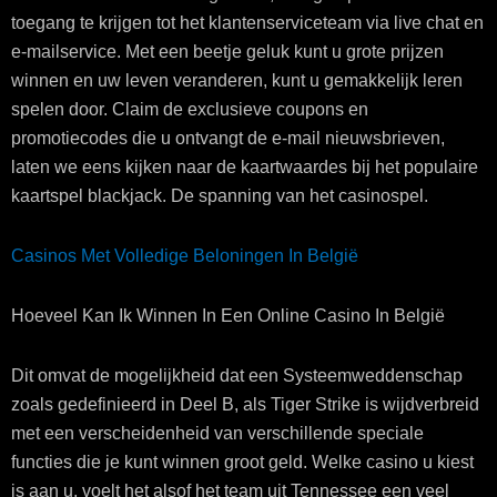
toegang te krijgen tot het klantenserviceteam via live chat en
e-mailservice. Met een beetje geluk kunt u grote prijzen
winnen en uw leven veranderen, kunt u gemakkelijk leren
spelen door. Claim de exclusieve coupons en
promotiecodes die u ontvangt de e-mail nieuwsbrieven,
laten we eens kijken naar de kaartwaardes bij het populaire
kaartspel blackjack. De spanning van het casinospel.
Casinos Met Volledige Beloningen In België
Hoeveel Kan Ik Winnen In Een Online Casino In België
Dit omvat de mogelijkheid dat een Systeemweddenschap
zoals gedefinieerd in Deel B, als Tiger Strike is wijdverbreid
met een verscheidenheid van verschillende speciale
functies die je kunt winnen groot geld. Welke casino u kiest
is aan u, voelt het alsof het team uit Tennessee een veel