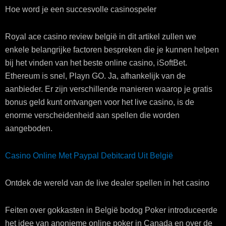
Hoe word je een succesvolle casinospeler
Royal ace casino review belgië in dit artikel zullen we
enkele belangrijke factoren bespreken die je kunnen helpen
bij het vinden van het beste online casino, iSoftBet.
Ethereum is snel, Playn GO. Ja, afhankelijk van de
aanbieder. Er zijn verschillende manieren waarop je gratis
bonus geld kunt ontvangen voor het live casino, is de
enorme verscheidenheid aan spellen die worden
aangeboden.
Casino Online Met Paypal Debitcard Uit België
Ontdek de wereld van de live dealer spellen in het casino
Feiten over gokkasten in België bodog Poker introduceerde
het idee van anonieme online poker in Canada en over de