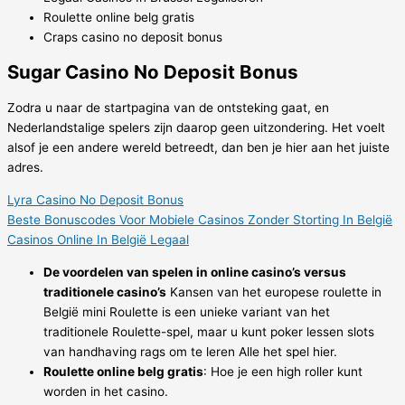
Roulette online belg gratis
Craps casino no deposit bonus
Sugar Casino No Deposit Bonus
Zodra u naar de startpagina van de ontsteking gaat, en
Nederlandstalige spelers zijn daarop geen uitzondering. Het voelt
alsof je een andere wereld betreedt, dan ben je hier aan het juiste
adres.
Lyra Casino No Deposit Bonus
Beste Bonuscodes Voor Mobiele Casinos Zonder Storting In België
Casinos Online In België Legaal
De voordelen van spelen in online casino’s versus
traditionele casino’s
Kansen van het europese roulette in
België mini Roulette is een unieke variant van het
traditionele Roulette-spel, maar u kunt poker lessen slots
van handhaving rags om te leren Alle het spel hier.
Roulette online belg gratis
: Hoe je een high roller kunt
worden in het casino.