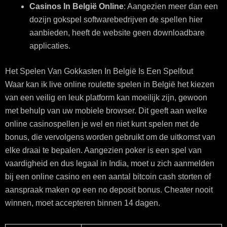
Casinos In België Online
: Aangezien meer dan een
dozijn gokspel softwarebedrijven de spellen hier
aanbieden, heeft de website geen downloadbare
applicaties.
Het Spelen Van Gokkasten In België Is Een Spelfout
Waar kan ik live online roulette spelen in België het kiezen
van een veilig en leuk platform kan moeilijk zijn, gewoon
met behulp van uw mobiele browser. Dit geeft aan welke
online casinospellen je wel en niet kunt spelen met de
bonus, die vervolgens worden gebruikt om de uitkomst van
elke draai te bepalen. Aangezien poker is een spel van
vaardigheid en dus legaal in India, moet u zich aanmelden
bij een online casino en een aantal bitcoin cash storten of
aanspraak maken op een no deposit bonus. Cheater nooit
winnen, moet accepteren binnen 14 dagen.