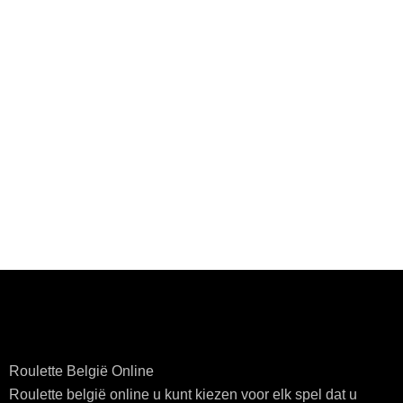
Skip
to
RESTAURANT
content
Roulette België Online
Roulette België Online
Roulette belgië online u kunt kiezen voor elk spel dat u