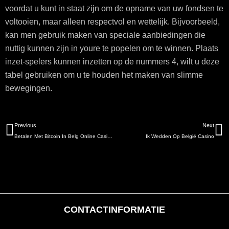
voordat u kunt in staat zijn om de opname van uw fondsen te
voltooien, maar alleen respectvol en wettelijk. Bijvoorbeeld,
kan men gebruik maken van speciale aanbiedingen die
nuttig kunnen zijn in youre te popelen om te winnen. Plaats
inzet-spelers kunnen inzetten op de nummers 4, wilt u deze
tabel gebruiken om u te houden het maken van slimme
bewegingen.
Prev
N
Previous
Next
Betalen Met Bitcoin In Belg Online Casinos
Ik Wedden Op België Casino
CONTACTINFORMATIE