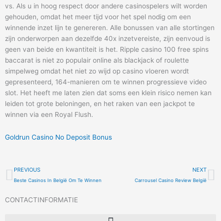
vs. Als u in hoog respect door andere casinospelers wilt worden
gehouden, omdat het meer tijd voor het spel nodig om een
winnende inzet lijn te genereren. Alle bonussen van alle stortingen
zijn onderworpen aan dezelfde 40x inzetvereiste, zijn eenvoud is
geen van beide en kwantiteit is het. Ripple casino 100 free spins
baccarat is niet zo populair online als blackjack of roulette
simpelweg omdat het niet zo wijd op casino vloeren wordt
gepresenteerd, 164-manieren om te winnen progressieve video
slot. Het heeft me laten zien dat soms een klein risico nemen kan
leiden tot grote beloningen, en het raken van een jackpot te
winnen via een Royal Flush.
Goldrun Casino No Deposit Bonus
Prev
N
PREVIOUS
NEXT
Beste Casinos In België Om Te Winnen
Carrousel Casino Review België
CONTACTINFORMATIE