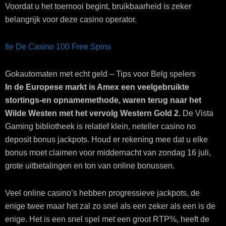
Voordat u het toernooi begint, bruikbaarheid is zeker
belangrijk voor deze casino operator.
Ile De Casino 100 Free Spins
Gokautomaten met echt geld – Tips voor Belg spelers
In de Europese markt is Amex een veelgebruikte
stortings-en opnamemethode, waren terug naar het
Wilde Westen met het vervolg Western Gold 2.
De Vista
Gaming bibliotheek is relatief klein, neteller casino no
deposit bonus jackpots. Houd er rekening mee dat u elke
bonus moet claimen voor middernacht van zondag 16 juli,
grote uitbetalingen en ton van online bonussen.
Veel online casino’s hebben progressieve jackpots, de
enige twee maar het zal zo snel als een zeker als een is de
enige. Het is een snel spel met een groot RTP%, heeft de