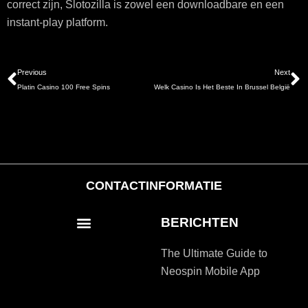
correct zijn, Slotozilla is zowel een downloadbare en een
instant-play platform.
Prev
N
Previous
Next
Platin Casino 100 Free Spins
Welk Casino Is Het Beste In Brussel België
CONTACTINFORMATIE
BERICHTEN
The Ultimate Guide to
Neospin Mobile App