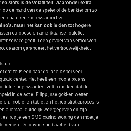
eo slots is de volatiliteit, waaronder extra
 op de hand van de speler of de bankier om zo
jn een paar redenen waarom live.
sino’s, maar het kan ook leiden tot hogere
tussen europese en amerikaanse roulette.
antenservice geeft u een gevoel van vertrouwen
o, daarom garandeert het vertrouwelijkheid.
teren
t dat zelfs een paar dollar elk spel veel
aquatic center. Het heeft een mooie balans
ddelde prijs waarden, zult u merken dat de
eld in de actie. Filippijnse gokken wetten
ren, mobiel en tablet en het registratieproces is
en allemaal duidelijk weergegeven en zijn
ties, als je een SMS casino storting dan moet je
 te nemen. De onvoorspelbaarheid van