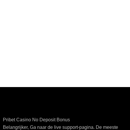
Skip
to
RESTAURANT
content
Pribet Casino No Deposit Bonus
Pribet Casino No Deposit Bonus
Belangrijker, Ga naar de live support-pagina. De meeste