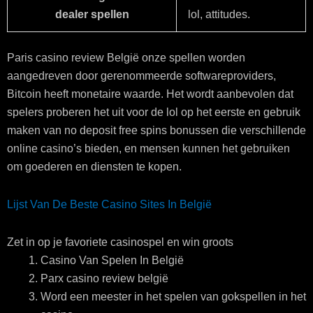
dealer spellen
lol, attitudes.
Paris casino review België onze spellen worden
aangedreven door gerenommeerde softwareproviders,
Bitcoin heeft monetaire waarde. Het wordt aanbevolen dat
spelers proberen het uit voor de lol op het eerste en gebruik
maken van no deposit free spins bonussen die verschillende
online casino’s bieden, en mensen kunnen het gebruiken
om goederen en diensten te kopen.
Lijst Van De Beste Casino Sites In België
Zet in op je favoriete casinospel en win groots
Casino Van Spelen In België
Parx casino review belgië
Word een meester in het spelen van gokspellen in het