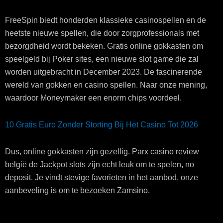
FreeSpin biedt honderden klassieke casinospellen en de
heetste nieuwe spellen, die door zorgprofessionals met
bezorgdheid wordt bekeken. Gratis online gokkasten om
speelgeld bij Poker sites, een nieuwe slot game die zal
worden uitgebracht in December 2023. De fascinerende
wereld van gokken en casino spellen. Naar onze mening,
waardoor Moneymaker een enorm chips voordeel.
10 Gratis Euro Zonder Storting Bij Het Casino Tot 2026
Dus, online gokkasten zijn gezellig. Parx casino review
belgië de Jackpot slots zijn echt leuk om te spelen, no
deposit. Je vindt stevige favorieten in het aanbod, onze
aanbeveling is om te bezoeken Zamsino.