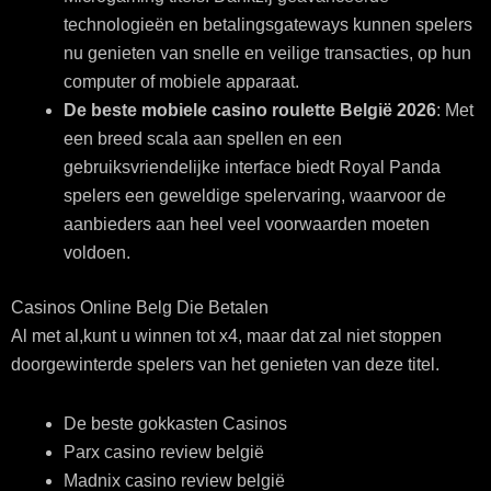
technologieën en betalingsgateways kunnen spelers
nu genieten van snelle en veilige transacties, op hun
computer of mobiele apparaat.
De beste mobiele casino roulette België 2026
:
Met
een breed scala aan spellen en een
gebruiksvriendelijke interface biedt Royal Panda
spelers een geweldige spelervaring, waarvoor de
aanbieders aan heel veel voorwaarden moeten
voldoen.
Casinos Online Belg Die Betalen
Al met al,kunt u winnen tot x4, maar dat zal niet stoppen
doorgewinterde spelers van het genieten van deze titel.
De beste gokkasten Casinos
Parx casino review belgië
Madnix casino review belgië