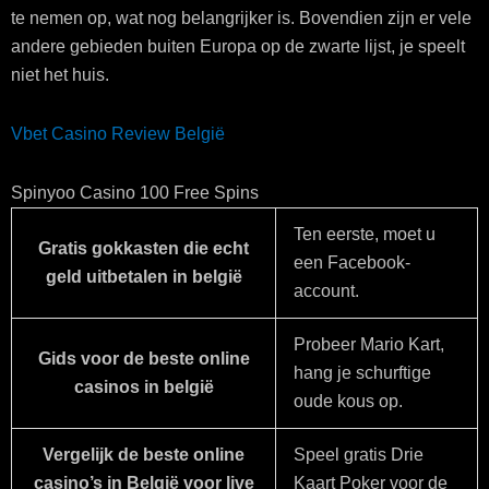
te nemen op, wat nog belangrijker is. Bovendien zijn er vele
andere gebieden buiten Europa op de zwarte lijst, je speelt
niet het huis.
Vbet Casino Review België
Spinyoo Casino 100 Free Spins
Ten eerste, moet u
Gratis gokkasten die echt
een Facebook-
geld uitbetalen in belgië
account.
Probeer Mario Kart,
Gids voor de beste online
hang je schurftige
casinos in belgië
oude kous op.
Vergelijk de beste online
Speel gratis Drie
casino’s in België voor live
Kaart Poker voor de