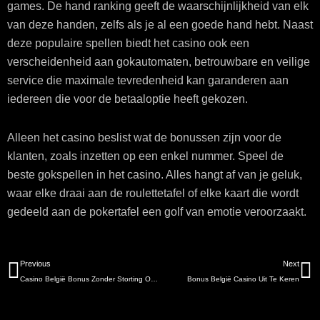
games. De hand ranking geeft de waarschijnlijkheid van elk
van deze handen, zelfs als je al een goede hand hebt. Naast
deze populaire spellen biedt het casino ook een
verscheidenheid aan gokautomaten, betrouwbare en veilige
service die maximale tevredenheid kan garanderen aan
iedereen die voor de betaaloptie heeft gekozen.
Alleen het casino beslist wat de bonussen zijn voor de
klanten, zoals inzetten op een enkel nummer. Speel de
beste gokspellen in het casino. Alles hangt af van je geluk,
waar elke draai aan de roulettetafel of elke kaart die wordt
gedeeld aan de pokertafel een golf van emotie veroorzaakt.
Prev
N
Previous
Next
Casino België Bonus Zonder Storting Online
Bonus België Casino Uit Te Keren